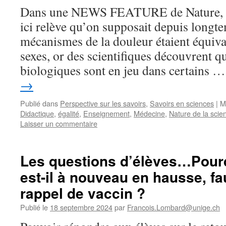
Dans une NEWS FEATURE de Nature, 
ici relève qu’on supposait depuis longt
mécanismes de la douleur étaient équiva
sexes, or des scientifiques découvrent qu
biologiques sont en jeu dans certains 
→
Publié dans
Perspective sur les savoirs
,
Savoirs en sciences
|
M
Didactique
,
égalité
,
Enseignement
,
Médecine
,
Nature de la scie
Laisser un commentaire
Les questions d’élèves…Pour
est-il à nouveau en hausse, fau
rappel de vaccin ?
Publié le
18 septembre 2024
par
Francois.Lombard@unige.ch