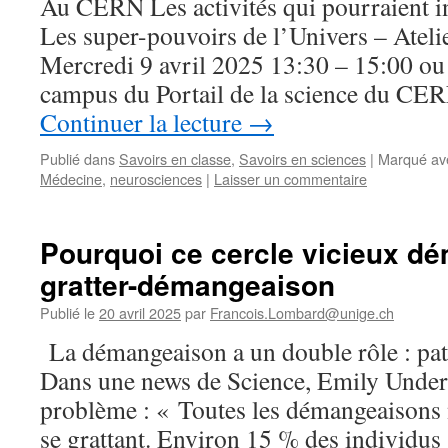
Au CERN Les activités qui pourraient i
Les super-pouvoirs de l’Univers – Ateli
Mercredi 9 avril 2025 13:30 – 15:00 ou
campus du Portail de la science du CE
Continuer la lecture
→
Publié dans
Savoirs en classe
,
Savoirs en sciences
|
Marqué av
Médecine
,
neurosciences
|
Laisser un commentaire
Pourquoi ce cercle vicieux d
gratter-démangeaison
Publié le
20 avril 2025
par
Francois.Lombard@unige.ch
La démangeaison a un double rôle : path
Dans une news de Science, Emily Underw
problème : « Toutes les démangeaisons 
se grattant. Environ 15 % des individus 