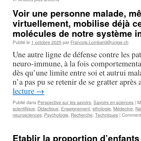
Voir une personne malade, m
virtuellement, mobilise déjà ce
molécules de notre système i
Publié le
1 octobre 2025
par
Francois.Lombard@unige.ch
Une autre ligne de défense contre les pa
neuro-immune, à la fois comportementale
dès qu’une limite entre soi et autrui mal
n’a pas pu se retenir de se gratter aprè
lecture
→
Publié dans
Perspective sur les savoirs
,
Savoirs en sciences
|
M
scientifique
,
Didactique
,
Enseignement
,
ethologie
,
Médecine
,
Na
neurosciences
,
Psychologie
,
Recherche
,
Techniques
|
Commenta
Etablir la proportion d’enfants