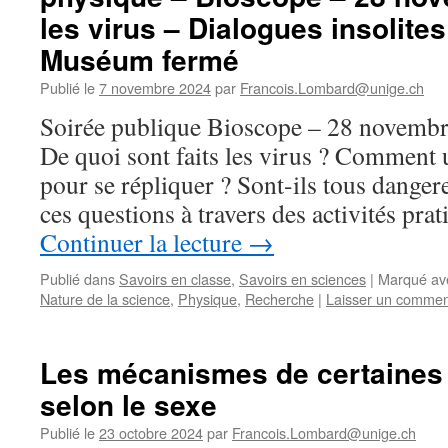
les virus – Dialogues insolites
Muséum fermé
Publié le
7 novembre 2024
par
Francois.Lombard@unige.ch
Soirée publique Bioscope – 28 novembr
De quoi sont faits les virus ? Comment u
pour se répliquer ? Sont-ils tous dange
ces questions à travers des activités pra
Continuer la lecture
→
Publié dans
Savoirs en classe
,
Savoirs en sciences
|
Marqué av
Nature de la science
,
Physique
,
Recherche
|
Laisser un commen
Les mécanismes de certaines 
selon le sexe
Publié le
23 octobre 2024
par
Francois.Lombard@unige.ch