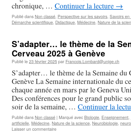
chronique, …
Continuer la lecture
→
Publié dans
Non classé
,
Perspective sur les savoirs
,
Savoirs en
Démarche scientifique
,
Didactique
,
Médecine
,
Nature de la scie
S’adapter… le thème de la Se
Cerveau 2025 à Genève
Publié le
23 février 2025
par
Francois.Lombard@unige.ch
S’adapter… le thème de la Semaine du 
Genève La Semaine internationale du ce
chaque année en mars par le Geneva Uni
Des conférences pour le grand public s
soir de la semaine, …
Continuer la lect
Publié dans
Non classé
|
Marqué avec
Biologie
,
Enseignement
,
artificielle
,
Médecine
,
Nature de la science
,
Neurobiologie
,
neuro
Laisser un commentaire