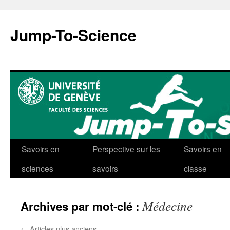
Aller
au
Jump-To-Science
contenu
Savoirs en
Perspective sur les
Savoirs en
sciences
savoirs
classe
Médecine
Archives par mot-clé :
←
Articles plus anciens