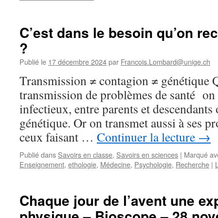
C’est dans le besoin qu’on re
?
Publié le
17 décembre 2024
par
Francois.Lombard@unige.ch
Transmission ≠ contagion ≠ génétique 
transmission de problèmes de santé on 
infectieux, entre parents et descendants 
génétique. Or on transmet aussi à ses p
ceux faisant …
Continuer la lecture
→
Publié dans
Savoirs en classe
,
Savoirs en sciences
|
Marqué av
Enseignement
,
ethologie
,
Médecine
,
Psychologie
,
Recherche
|
Chaque jour de l’avent une ex
physique – Bioscope – 28 no