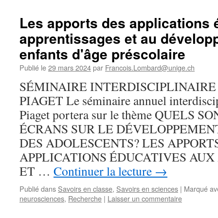
Les apports des applications 
apprentissages et au dévelo
enfants d'âge préscolaire
Publié le
29 mars 2024
par
Francois.Lombard@unige.ch
SÉMINAIRE INTERDISCIPLINAIRE
PIAGET Le séminaire annuel interdiscip
Piaget portera sur le thème QUELS 
ÉCRANS SUR LE DÉVELOPPEMENT
DES ADOLESCENTS? LES APPORT
APPLICATIONS ÉDUCATIVES AUX
ET …
Continuer la lecture
→
Publié dans
Savoirs en classe
,
Savoirs en sciences
|
Marqué av
neurosciences
,
Recherche
|
Laisser un commentaire