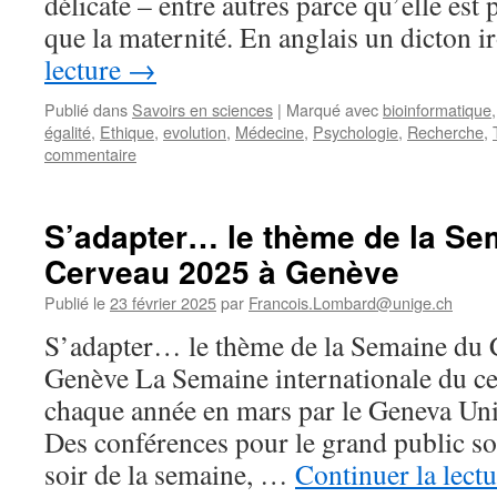
délicate – entre autres parce qu’elle est pl
que la maternité. En anglais un dicton 
lecture
→
Publié dans
Savoirs en sciences
|
Marqué avec
bioinformatique
égalité
,
Ethique
,
evolution
,
Médecine
,
Psychologie
,
Recherche
,
commentaire
S’adapter… le thème de la Se
Cerveau 2025 à Genève
Publié le
23 février 2025
par
Francois.Lombard@unige.ch
S’adapter… le thème de la Semaine du 
Genève La Semaine internationale du ce
chaque année en mars par le Geneva Uni
Des conférences pour le grand public s
soir de la semaine, …
Continuer la lect