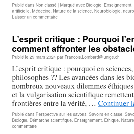
Publié dans
Non classé
|
Marqué avec
Biologie
,
Enseignement
,
artificielle
,
Médecine
,
Nature de la science
,
Neurobiologie
,
neuro
Laisser un commentaire
L'esprit critique : Pourquoi l'e
comment affronter les obstacl
Publié le
29 mars 2024
par
Francois.Lombard@unige.ch
L’esprit critique : pourquoi en sciences,
philosophes ?? Les avancées dans les bi
nombreux nouveaux dilemmes éthiques, 
et la vulgarisation scientifique remetten
frontières entre la vérité, …
Continuer l
Publié dans
Perspective sur les savoirs
,
Savoirs en classe
,
Savo
Biologie
,
Démarche scientifique
,
Enseignement
,
Ethique
,
Nature
commentaire