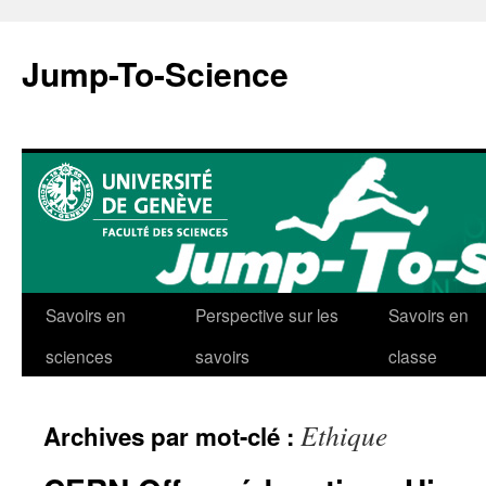
Aller
au
Jump-To-Science
contenu
Savoirs en
Perspective sur les
Savoirs en
sciences
savoirs
classe
Ethique
Archives par mot-clé :