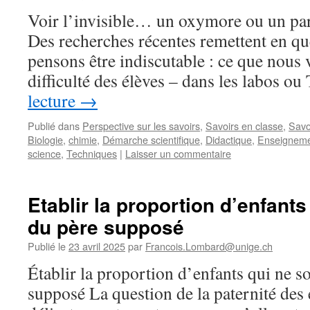
et
Voir l’invisible… un oxymore ou un par
la
femelle
Des recherches récentes remettent en qu
négligée »
pensons être indiscutable : ce que nous 
:
La
difficulté des élèves – dans les labos 
complexité
lecture
→
des
voies
Publié dans
Perspective sur les savoirs
,
Savoirs en classe
,
Savo
génitales
Biologie
,
chimie
,
Démarche scientifique
,
Didactique
,
Enseignem
femelles
science
,
Techniques
|
Laisser un commentaire
de
certaines
espèces
Etablir la proportion d’enfants
et
le
du père supposé
contrôle
de
Publié le
23 avril 2025
par
Francois.Lombard@unige.ch
la
Établir la proportion d’enfants qui ne s
fécondation
supposé La question de la paternité des 