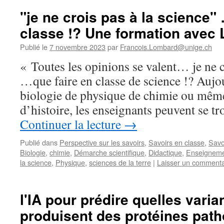
"je ne crois pas à la science"
classe !? Une formation avec 
Publié le
7 novembre 2023
par
Francois.Lombard@unige.ch
« Toutes les opinions se valent… je ne c
…que faire en classe de science !? Aujou
biologie de physique de chimie ou mêm
d’histoire, les enseignants peuvent se 
Continuer la lecture
→
Publié dans
Perspective sur les savoirs
,
Savoirs en classe
,
Savo
Biologie
,
chimie
,
Démarche scientifique
,
Didactique
,
Enseignem
la science
,
Physique
,
sciences de la terre
|
Laisser un commenta
l'IA pour prédire quelles vari
produisent des protéines pat