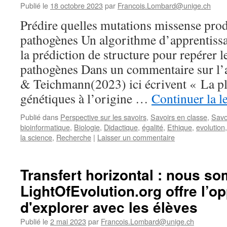
Publié le
18 octobre 2023
par
Francois.Lombard@unige.ch
Prédire quelles mutations missense prod
pathogènes Un algorithme d’apprentissa
la prédiction de structure pour repérer 
pathogènes Dans un commentaire sur l’a
& Teichmann(2023) ici écrivent « La pl
génétiques à l’origine …
Continuer la l
Publié dans
Perspective sur les savoirs
,
Savoirs en classe
,
Savo
bioinformatique
,
Biologie
,
Didactique
,
égalité
,
Ethique
,
evolution
la science
,
Recherche
|
Laisser un commentaire
Transfert horizontal : nous
LightOfEvolution.org offre l’o
d'explorer avec les élèves
Publié le
2 mai 2023
par
Francois.Lombard@unige.ch