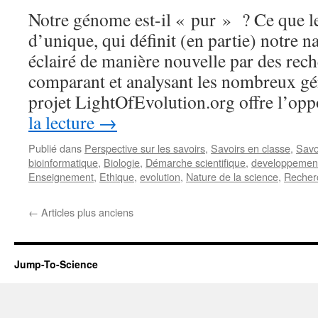
Notre génome est-il « pur » ? Ce que 
d’unique, qui définit (en partie) notre n
éclairé de manière nouvelle par des rech
comparant et analysant les nombreux g
projet LightOfEvolution.org offre l’op
la lecture
→
Publié dans
Perspective sur les savoirs
,
Savoirs en classe
,
Savo
bioinformatique
,
Biologie
,
Démarche scientifique
,
developpement
Enseignement
,
Ethique
,
evolution
,
Nature de la science
,
Recher
←
Articles plus anciens
Jump-To-Science