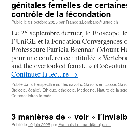
génitales femelles de certaine
contrôle de la fécondation
Publié le
31 octobre 2025
par
Francois.Lombard@unige.ch
Le 25 septembre dernier, le Bioscope, 
l’UniGE et la Fondation Convergences on
Professeure Patricia Brennan (Mount H
pour une conférence intitulée « Vertebra
and the overlooked female » (Coévoluti
Continuer la lecture
→
Publié dans
Perspective sur les savoirs
,
Savoirs en classe
,
Savo
Biologie
,
égalité
,
Ethique
,
ethologie
,
Médecine
,
Nature de la sci
sur
Commentaires fermés
« Coévolution
génitale
chez
3 manières de « voir » l’invisi
les
vertébrés
Publié le
10 juin 2025
par
Francois.Lombard@unige.ch