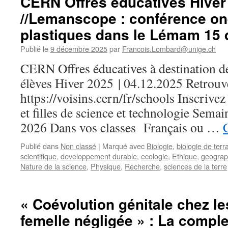
CERN Offres éducatives Hiver
//Lemanscope : conférence on-l
plastiques dans le Lémam 15 
Publié le
9 décembre 2025
par
Francois.Lombard@unige.ch
CERN Offres éducatives à destination de
élèves Hiver 2025 | 04.12.2025 Retrouvez
https://voisins.cern/fr/schools Inscriv
et filles de science et technologie Semai
2026 Dans vos classes Français ou …
Publié dans
Non classé
|
Marqué avec
Biologie
,
biologie de terr
scientifique
,
developpement durable
,
ecologie
,
Ethique
,
geograp
Nature de la science
,
Physique
,
Recherche
,
sciences de la terre
« Coévolution génitale chez le
femelle négligée » : La comple