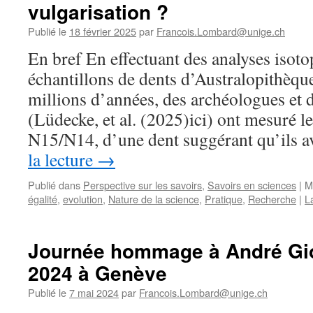
4
vulgarisation ?
recherches
Publié le
18 février 2025
par
Francois.Lombard@unige.ch
à
découvrir
En bref En effectuant des analyses isoto
échantillons de dents d’Australopithèque
millions d’années, des archéologues et 
(Lüdecke, et al. (2025)ici) ont mesuré l
N15/N14, d’une dent suggérant qu’ils 
la lecture
→
Publié dans
Perspective sur les savoirs
,
Savoirs en sciences
|
M
égalité
,
evolution
,
Nature de la science
,
Pratique
,
Recherche
|
L
Journée hommage à André Gio
2024 à Genève
Publié le
7 mai 2024
par
Francois.Lombard@unige.ch