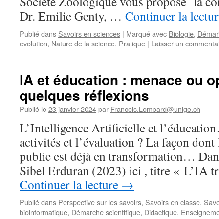
Société Zoologique vous propose la co
Dr. Emilie Genty, …
Continuer la lectu
Publié dans
Savoirs en sciences
|
Marqué avec
Biologie
,
Démarc
evolution
,
Nature de la science
,
Pratique
|
Laisser un commenta
IA et éducation : menace ou 
quelques réflexions
Publié le
23 janvier 2024
par
Francois.Lombard@unige.ch
L’Intelligence Artificielle et l’éducati
activités et l’évaluation ? La façon dont l
publie est déjà en transformation… Dans
Sibel Erduran (2023) ici , titre « L’IA 
Continuer la lecture
→
Publié dans
Perspective sur les savoirs
,
Savoirs en classe
,
Savo
bioinformatique
,
Démarche scientifique
,
Didactique
,
Enseigneme