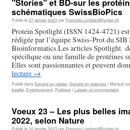
"Stories" et BD-sur les protéin
schématiques SwissBioPics
Publié le
27 janvier 2023
par
Francois.Lombard@unige.ch
Protein Spotlight (ISSN 1424-4721) est
rédigée par l’équipe Swiss-Prot du SIB 
Bioinformatics.Les articles Spotlight d
spécifique ou une famille de protéines s
Elles sont passionnantes et peuvent do
lecture
→
Publié dans
Savoirs en classe
,
Savoirs en sciences
|
Marqué av
égalité
,
Enseignement
,
Pratique
|
Laisser un commentaire
Voeux 23 – Les plus belles i
2022, selon Nature
Publié le
10 janvier 2023
par
Francois.Lombard@unige.ch