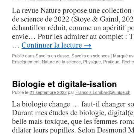
La revue Nature propose une collection 
de science de 2022 (Stoye & Gaind, 2022
échantillon réduit, comme un apéritif 
envie… Pour les admirer au complet : T
…
Continuer la lecture
→
Publié dans
Savoirs en classe
,
Savoirs en sciences
|
Marqué av
Enseignement
,
Nature de la science
,
Physique
,
Pratique
,
Reche
Biologie et digitale-isation
Publié le
21 septembre 2022
par
Francois.Lombard@unige.ch
La biologie change … faut-il changer s
Durant mes études de biologie, digital(e
belle mais toxique, que les femmes roma
dilater leurs pupilles. Selon Desmond M