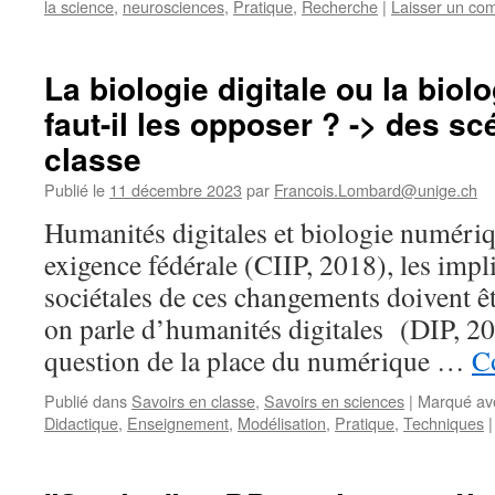
la science
,
neurosciences
,
Pratique
,
Recherche
|
Laisser un co
La biologie digitale ou la biolo
faut-il les opposer ? -> des sc
classe
Publié le
11 décembre 2023
par
Francois.Lombard@unige.ch
Humanités digitales et biologie numéri
exigence fédérale (CIIP, 2018), les impl
sociétales de ces changements doivent ê
on parle d’humanités digitales (DIP, 2
question de la place du numérique …
Co
Publié dans
Savoirs en classe
,
Savoirs en sciences
|
Marqué av
Didactique
,
Enseignement
,
Modélisation
,
Pratique
,
Techniques
|