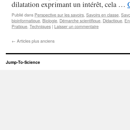
dilatation exprimant un intérêt, cela …
Publié dans
Perspective sur les savoirs
,
Savoirs en classe
,
Savo
bioinformatique
,
Biologie
,
Démarche scientifique
,
Didactique
,
En
Pratique
,
Techniques
|
Laisser un commentaire
←
Articles plus anciens
Jump-To-Science