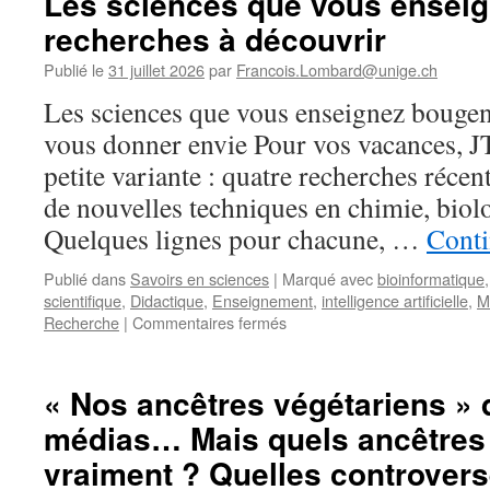
Les sciences que vous enseig
recherches à découvrir
Publié le
31 juillet 2026
par
Francois.Lombard@unige.ch
Les sciences que vous enseignez bougen
vous donner envie Pour vos vacances, 
petite variante : quatre recherches récen
de nouvelles techniques en chimie, biolo
Quelques lignes pour chacune, …
Conti
Publié dans
Savoirs en sciences
|
Marqué avec
bioinformatique
scientifique
,
Didactique
,
Enseignement
,
intelligence artificielle
,
M
sur
Recherche
|
Commentaires fermés
Les
sciences
que
« Nos ancêtres végétariens » 
vous
médias… Mais quels ancêtres
enseignez
bougent
vraiment ? Quelles controvers
: