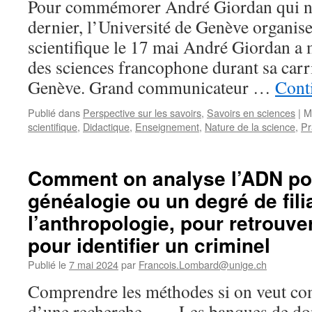
Pour commémorer André Giordan qui nou
dernier, l’Université de Genève organis
scientifique le 17 mai André Giordan a 
des sciences francophone durant sa carri
Genève. Grand communicateur …
Conti
Publié dans
Perspective sur les savoirs
,
Savoirs en sciences
|
M
scientifique
,
Didactique
,
Enseignement
,
Nature de la science
,
Pr
Comment on analyse l’ADN pou
généalogie ou un degré de fili
l’anthropologie, pour retrouve
pour identifier un criminel
Publié le
7 mai 2024
par
Francois.Lombard@unige.ch
Comprendre les méthodes si on veut co
d’une recherche …. Les banques de do