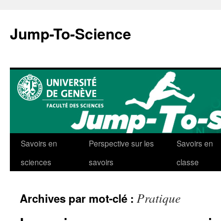
Aller
au
Jump-To-Science
contenu
Savoirs en
Perspective sur les
Savoirs en
sciences
savoirs
classe
Pratique
Archives par mot-clé :