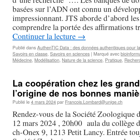
basées sur l’ADN ont connu un dévelo
impressionnant. JTS aborde d’abord le
comprendre la portée des affirmations 
Continuer la lecture
→
Publié dans
AuthenTIC Data : des données authentiques pour la
Savoirs en classe
,
Savoirs en sciences
|
Marqué avec
bioinform
Médecine
,
Modélisation
,
Nature de la science
,
Pratique
,
Recher
La coopération chez les grand
l’origine de nos bonnes maniè
Publié le
4 mars 2024
par
Francois.Lombard@unige.ch
Rendez-vous de la Société Zoologique
12 mars 2024 , 20h00 aula du collège 
ch-Onex 9, 1213 Petit Lancy. Entrée touj