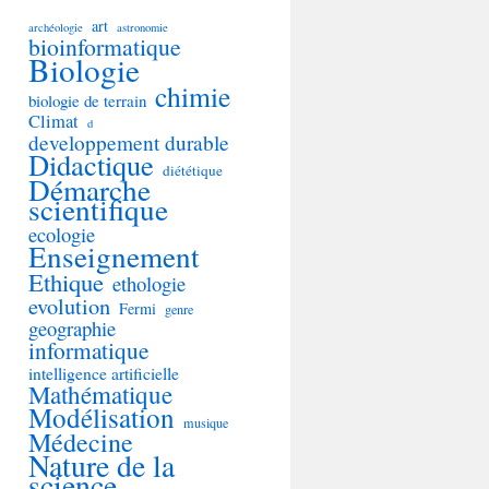
art
archéologie
astronomie
bioinformatique
Biologie
chimie
biologie de terrain
Climat
d
developpement durable
Didactique
diététique
Démarche
scientifique
ecologie
Enseignement
Ethique
ethologie
evolution
Fermi
genre
geographie
informatique
intelligence artificielle
Mathématique
Modélisation
musique
Médecine
Nature de la
science