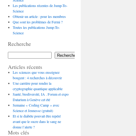
Science
Les publications récentes de Jump-To-
Science
Obtenir un article : pour les membres
Que sont les problèmes de Fermi ?
Toutes les publications Jump-To-
Science
Recherche
Rechercher
Articles récents
Les sciences que vous enseignez
bougent : 4 recherches à découvrir
Une carrière pour rendre la
cryptographie quantique applicable
Santé, biodiversité, IA . Forum et expo
Datarium à Genève cet été
Semaine « Coding Camp » avec
Science et Jeunesse (gratuit)
Et si le diabète pouvait être repéré
avant que le sucre dans le sang ne
donne l’alerte ?
Mots clés