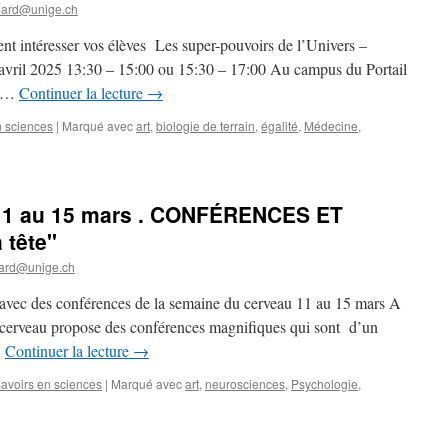
bard@unige.ch
t intéresser vos élèves Les super-pouvoirs de l’Univers –
 avril 2025 13:30 – 15:00 ou 15:30 – 17:00 Au campus du Portail
À …
Continuer la lecture
→
n sciences
|
Marqué avec
art
,
biologie de terrain
,
égalité
,
Médecine
,
11 au 15 mars . CONFÉRENCES ET
tête"
ard@unige.ch
ves avec des conférences de la semaine du cerveau 11 au 15 mars A
 cerveau propose des conférences magnifiques qui sont d’un
…
Continuer la lecture
→
avoirs en sciences
|
Marqué avec
art
,
neurosciences
,
Psychologie
,