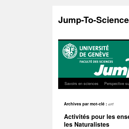
Aller
au
Jump-To-Science
contenu
Savoirs en sciences
Perspective su
art
Archives par mot-clé :
Activités pour les en
les Naturalistes