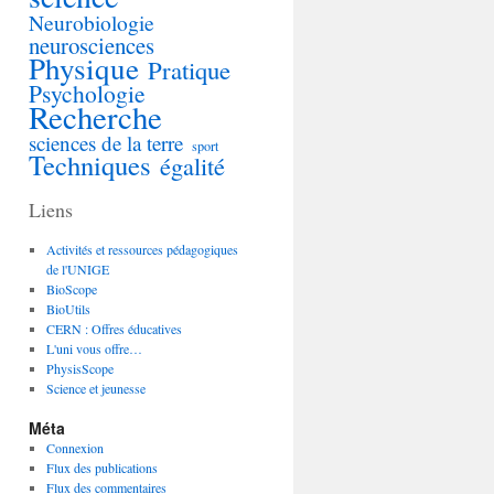
Neurobiologie
neurosciences
Physique
Pratique
Psychologie
Recherche
sciences de la terre
sport
Techniques
égalité
Liens
Activités et ressources pédagogiques
de l'UNIGE
BioScope
BioUtils
CERN : Offres éducatives
L'uni vous offre…
PhysisScope
Science et jeunesse
Méta
Connexion
Flux des publications
Flux des commentaires