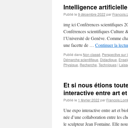
Intelligence artificiel
Publié le
9 décembre 2022
par
Francois
img ici Conférences scientifiques 202
Conférences scientifiques Culture &
l’Université de Genève. Comme chaq
une facette de …
Continuer la lect
Publié dans
Non classé
,
Perspective sur 
Démarche scientifique
,
Didactique
,
Ensei
Physique
,
Recherche
,
Techniques
|
Laiss
Et si nous étions tou
interactive entre art e
Publié le
1 février 2022
par
Francois.Lom
Une expo interactive entre art et biol
née d’une collaboration entre les c
le sculpteur Jean Fontaine. Elle 