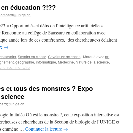
le en éducation ?!??
.Lombard@unige.ch
3,« Opportunités et défis de l’intelligence artificielle »
 Rencontre au collège de Saussure en collaboration avec
ue année lors de ces conférences, des chercheur-e-s éclairent
ure
→
les savoirs
,
Savoirs en classe
,
Savoirs en sciences
|
Marqué avec
art
,
gnement
,
geographie
,
informatique
,
Médecine
,
Nature de la science
,
er un commentaire
tes et tous des monstres ? Expo
t science
bard@unige.ch
ogie Intitulée Où est le monstre ?, cette exposition interactive est
hercheuses et chercheurs de la Section de biologie de l’UNIGE et
nous emmène …
Continuer la lecture
→