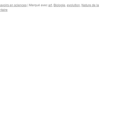
avoirs en sciences
|
Marqué avec
art
,
Biologie
,
evolution
,
Nature de la
taire