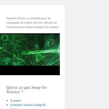
Jump-To-Science, un tremplin pour les
enseignants de science vers une sélection de
recherches pour mieux enseigner les sciences
Qu'est ce que Jump-To-
Science ?
À propos
Comment s’inscrire à Jump-To-