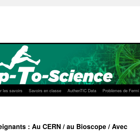
r les savoirs
Savoirs en classe
AuthenTIC Data
Problèmes de Fermi
seignants : Au CERN / au Bioscope / Avec