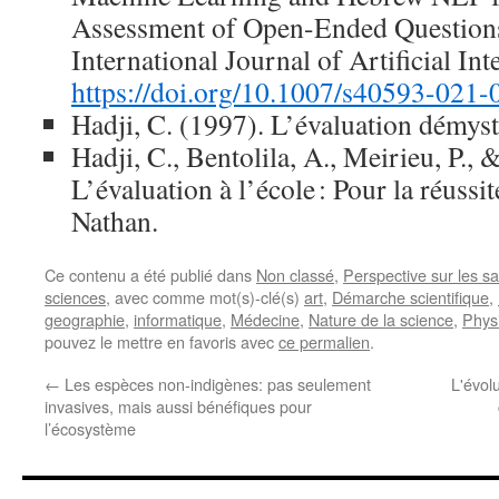
Assessment of Open-Ended Questions
International Journal of Artificial Int
https://doi.org/10.1007/s40593-021
Hadji, C. (1997). L’évaluation démyst
Hadji, C., Bentolila, A., Meirieu, P., 
L’évaluation à l’école : Pour la réussit
Nathan.
Ce contenu a été publié dans
Non classé
,
Perspective sur les sa
sciences
, avec comme mot(s)-clé(s)
art
,
Démarche scientifique
,
geographie
,
informatique
,
Médecine
,
Nature de la science
,
Phys
pouvez le mettre en favoris avec
ce permalien
.
←
Les espèces non-indigènes: pas seulement
L'évol
invasives, mais aussi bénéfiques pour
l’écosystème