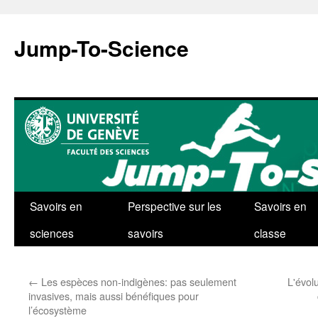
Aller
au
Jump-To-Science
contenu
Savoirs en
Perspective sur les
Savoirs en
sciences
savoirs
classe
←
Les espèces non-indigènes: pas seulement
L'évol
invasives, mais aussi bénéfiques pour
l’écosystème