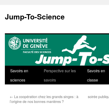
Aller
au
Jump-To-Science
contenu
Savoirs en
Perspective sur les
Savoirs en
sciences
savoirs
classe
←
La coopération chez les grands singes : à
soirée publiq
l’origine de nos bonnes manières ?