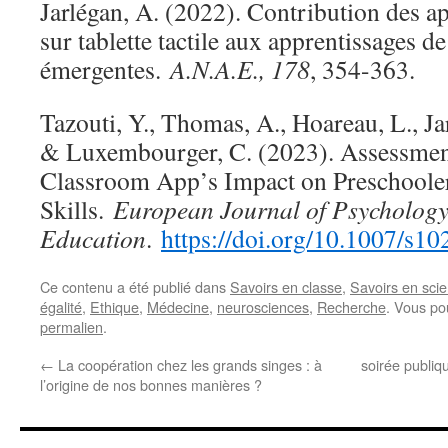
Jarlégan, A. (2022). Contribution des ap
sur tablette tactile aux apprentissages de
émergentes.
A.N.A.E., 178
, 354-363.
Tazouti, Y., Thomas, A., Hoareau, L., Ja
& Luxembourger, C. (2023). Assessment
Classroom App’s Impact on Preschoole
Skills.
European Journal of Psychology
Education
.
https://doi.org/10.1007/s1
Ce contenu a été publié dans
Savoirs en classe
,
Savoirs en sci
égalité
,
Ethique
,
Médecine
,
neurosciences
,
Recherche
. Vous po
permalien
.
←
La coopération chez les grands singes : à
soirée publiq
l’origine de nos bonnes manières ?