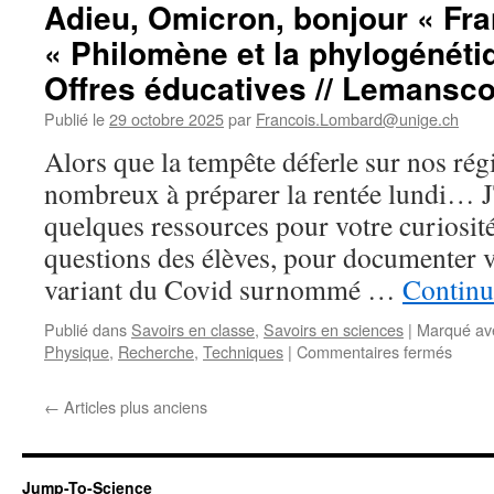
chez
Adieu, Omicron, bonjour « Fra
les
« Philomène et la phylogénéti
vertébrés
et
Offres éducatives // Lemansco
la
femelle
Publié le
29 octobre 2025
par
Francois.Lombard@unige.ch
négligée »
Alors que la tempête déferle sur nos rég
:
La
nombreux à préparer la rentée lundi… 
complexité
quelques ressources pour votre curiosit
des
voies
questions des élèves, pour documenter v
génitales
variant du Covid surnommé …
Continu
femelles
de
Publié dans
Savoirs en classe
,
Savoirs en sciences
|
Marqué av
certaines
sur
Physique
,
Recherche
,
Techniques
|
Commentaires fermés
espèces
Adieu
et
Omicr
le
←
Articles plus anciens
bonjo
contrôle
« Fra
de
//
la
« Phi
fécondation
Jump-To-Science