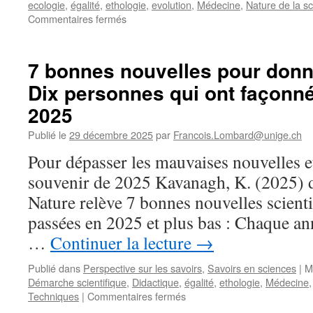
ecologie
,
égalité
,
ethologie
,
evolution
,
Médecine
,
Nature de la s
sur
Commentaires fermés
Le
contact
avec
7 bonnes nouvelles pour donne
les
Dix personnes qui ont façonné
bébés
déclenche
2025
l’instinct
paternel
Publié le
29 décembre 2025
par
Francois.Lombard@unige.ch
:
Pour dépasser les mauvaises nouvelles e
depuis
les
souvenir de 2025 Kavanagh, K. (2025) 
poissons
Nature relève 7 bonnes nouvelles scient
et
chez
passées en 2025 et plus bas : Chaque an
l’humain,
…
Continuer la lecture
→
CQFD
/
Publié dans
Perspective sur les savoirs
,
Savoirs en sciences
|
M
documentaire
Démarche scientifique
,
Didactique
,
égalité
,
ethologie
,
Médecine
ARTE
sur
Techniques
|
Commentaires fermés
/
7
Livre