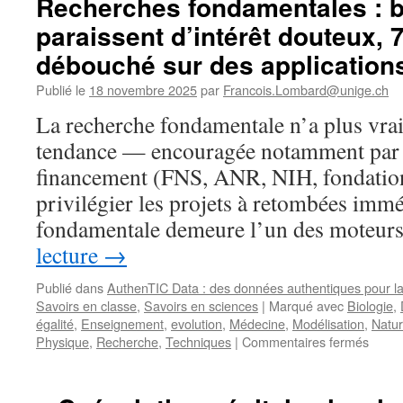
Recherches fondamentales : 
paraissent d’intérêt douteux, 7
débouché sur des application
Publié le
18 novembre 2025
par
Francois.Lombard@unige.ch
La recherche fondamentale n’a plus vra
tendance — encouragée notamment par 
financement (FNS, ANR, NIH, fondation
privilégier les projets à retombées imm
fondamentale demeure l’un des moteur
lecture
→
Publié dans
AuthenTIC Data : des données authentiques pour la
Savoirs en classe
,
Savoirs en sciences
|
Marqué avec
Biologie
,
égalité
,
Enseignement
,
evolution
,
Médecine
,
Modélisation
,
Natur
sur
Physique
,
Recherche
,
Techniques
|
Commentaires fermés
Reche
fonda
: