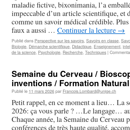
av
maladie fictive, bixonimania, l’a emball
q
impeccable d’un article scientifique, et 
le
su
comme un savoir médical crédible. Plus 
d
faux a aussi …
Continuer la lecture
→
le
s
Publié dans
Perspective sur les savoirs
,
Savoirs en classe
,
Savo
n
Biologie
,
Démarche scientifique
,
Didactique
,
Enseignement
,
inte
d
de la science
,
Psychologie
,
Recherche
,
Techniques
|
Commentai
l’
?
Semaine du Cerveau / Bioscop
inventions / Formation Natural
Publié le
11 mars 2026
par
Francois.Lombard@unige.ch
Petit rappel, en ce moment a lieu… La 
2026: ça vous parle ? …Le langage… au
Chaque année, la Semaine du Cerveau p
conférences de très haute qualité, acco