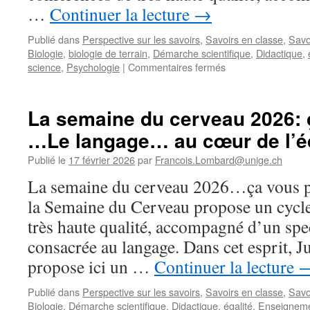
…
Continuer la lecture
→
Publié dans
Perspective sur les savoirs
,
Savoirs en classe
,
Savo
Biologie
,
biologie de terrain
,
Démarche scientifique
,
Didactique
,
sur
science
,
Psychologie
|
Commentaires fermés
Semaine
du
Cerveau
La semaine du cerveau 2026: 
/
…Le langage… au cœur de l’é
Bioscope
au
Publié le
17 février 2026
par
Francois.Lombard@unige.ch
salon
des
La semaine du cerveau 2026…ça vous p
inventions
la Semaine du Cerveau propose un cycle
/
Formation
très haute qualité, accompagné d’un spec
Naturaliste
consacrée au langage. Dans cet esprit, 
propose ici un …
Continuer la lecture
Publié dans
Perspective sur les savoirs
,
Savoirs en classe
,
Savo
Biologie
,
Démarche scientifique
,
Didactique
,
égalité
,
Enseignem