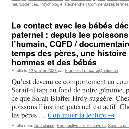
neurosciences
,
Psychologie
,
Recherche
|
Commentaires fermés
Le contact avec les bébés décl
paternel : depuis les poissons
l’humain, CQFD / documentair
temps des pères, une histoire 
hommes et des bébés
Publié le
12 janvier 2026
par
Francois.Lombard@unige.ch
Qu’est devenu ce comportement au cours
Serait-il tapi au fond de notre génome, p
ce que Sarah Blaffer Hrdy suggère. Ch
poissons l’instinct paternel est actif. Ch
les pères …
Continuer la lecture
→
Publié dans
Non classé
,
Perspective sur les savoirs
,
Savoirs en