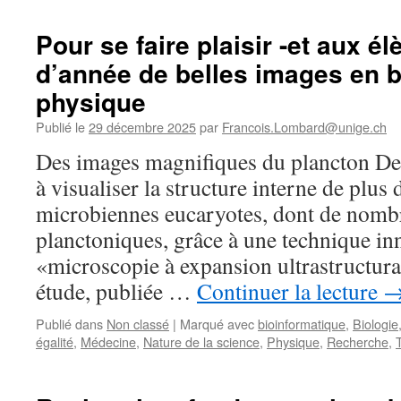
bonnes
Le
nouvelles
temps
Pour se faire plaisir -et aux él
pour
des
d’année de belles images en b
donner
pères,
de
une
physique
l’espoir
histoire
/
naturelle
Publié le
29 décembre 2025
par
Francois.Lombard@unige.ch
Dix
des
Des images magnifiques du plancton Des
personnes
hommes
qui
et
à visualiser la structure interne de plus
ont
des
microbiennes eucaryotes, dont de nomb
façonné
bébés
la
planctoniques, grâce à une technique in
science
«microscopie à expansion ultrastructu
en
2025
étude, publiée …
Continuer la lecture
Publié dans
Non classé
|
Marqué avec
bioinformatique
,
Biologie
égalité
,
Médecine
,
Nature de la science
,
Physique
,
Recherche
,