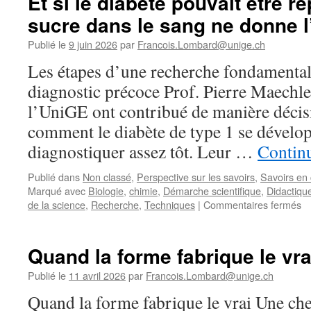
Et si le diabète pouvait être r
sucre dans le sang ne donne l’
Publié le
9 juin 2026
par
Francois.Lombard@unige.ch
Les étapes d’une recherche fondamental
diagnostic précoce Prof. Pierre Maechle
l’UniGE ont contribué de manière déci
comment le diabète de type 1 se dévelo
diagnostiquer assez tôt. Leur …
Continu
Publié dans
Non classé
,
Perspective sur les savoirs
,
Savoirs en 
Marqué avec
Biologie
,
chimie
,
Démarche scientifique
,
Didactiqu
su
de la science
,
Recherche
,
Techniques
|
Commentaires fermés
Et
si
le
Quand la forme fabrique le vra
di
po
Publié le
11 avril 2026
par
Francois.Lombard@unige.ch
êt
Quand la forme fabrique le vrai Une che
re