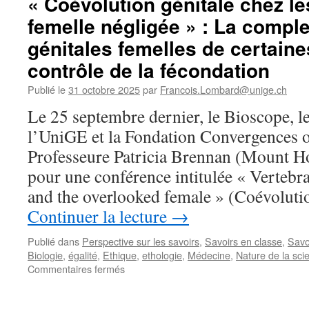
« Coévolution génitale chez le
beau
femelle négligée » : La comple
parai
d’inté
génitales femelles de certaine
doute
7
contrôle de la fécondation
qui
Publié le
31 octobre 2025
par
Francois.Lombard@unige.ch
ont
débo
Le 25 septembre dernier, le Bioscope, 
sur
l’UniGE et la Fondation Convergences on
des
applic
Professeure Patricia Brennan (Mount H
décisi
pour une conférence intitulée « Vertebra
and the overlooked female » (Coévoluti
Continuer la lecture
→
Publié dans
Perspective sur les savoirs
,
Savoirs en classe
,
Savo
Biologie
,
égalité
,
Ethique
,
ethologie
,
Médecine
,
Nature de la sci
sur
Commentaires fermés
« Coévolution
génitale