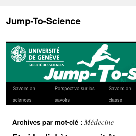
Aller
au
Jump-To-Science
contenu
Savoirs en
Perspective sur les
Savoirs en
sciences
savoirs
classe
Médecine
Archives par mot-clé :