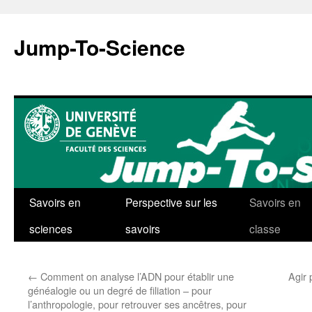
Aller
au
Jump-To-Science
contenu
Savoirs en
Perspective sur les
Savoirs en
sciences
savoirs
classe
←
Comment on analyse l’ADN pour établir une
Agir 
généalogie ou un degré de filiation – pour
l’anthropologie, pour retrouver ses ancêtres, pour