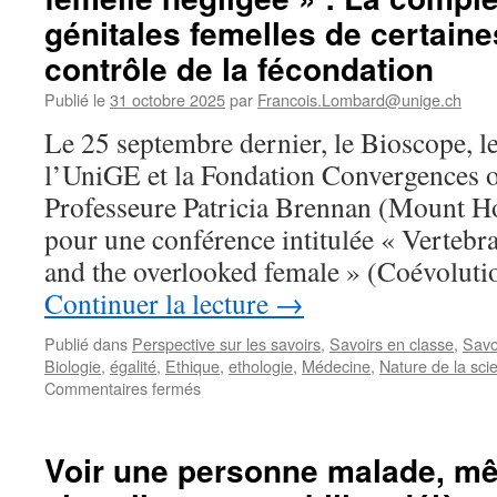
de
une
génitales femelles de certaine
l’espoir
histoire
/
contrôle de la fécondation
naturelle
Dix
des
Publié le
31 octobre 2025
par
Francois.Lombard@unige.ch
personnes
hommes
qui
et
Le 25 septembre dernier, le Bioscope, 
ont
des
l’UniGE et la Fondation Convergences on
façonné
bébés
la
Professeure Patricia Brennan (Mount H
science
pour une conférence intitulée « Vertebra
en
2025
and the overlooked female » (Coévoluti
Continuer la lecture
→
Publié dans
Perspective sur les savoirs
,
Savoirs en classe
,
Savo
Biologie
,
égalité
,
Ethique
,
ethologie
,
Médecine
,
Nature de la sci
sur
Commentaires fermés
« Coévolution
génitale
chez
Voir une personne malade, m
les