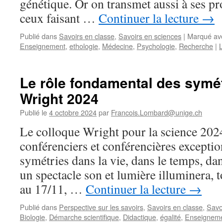
génétique. Or on transmet aussi à ses p
caché
par
ceux faisant …
Continuer la lecture
→
les
voitures.
Publié dans
Savoirs en classe
,
Savoirs en sciences
|
Marqué av
Enseignement
,
ethologie
,
Médecine
,
Psychologie
,
Recherche
|
Le rôle fondamental des symét
Wright 2024
Publié le
4 octobre 2024
par
Francois.Lombard@unige.ch
Le colloque Wright pour la science 202
conférenciers et conférencières exceptio
symétries dans la vie, dans le temps, da
un spectacle son et lumière illuminera, t
au 17/11, …
Continuer la lecture
→
Publié dans
Perspective sur les savoirs
,
Savoirs en classe
,
Savo
Biologie
,
Démarche scientifique
,
Didactique
,
égalité
,
Enseignem