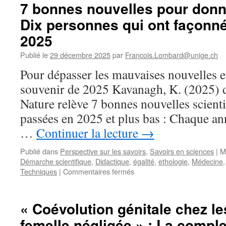
avec
7 bonnes nouvelles pour donne
les
Dix personnes qui ont façonné
bébés
déclenche
2025
l’instinct
paternel
Publié le
29 décembre 2025
par
Francois.Lombard@unige.ch
:
Pour dépasser les mauvaises nouvelles e
depuis
les
souvenir de 2025 Kavanagh, K. (2025) 
poissons
Nature relève 7 bonnes nouvelles scient
et
chez
passées en 2025 et plus bas : Chaque an
l’humain,
…
Continuer la lecture
→
CQFD
/
Publié dans
Perspective sur les savoirs
,
Savoirs en sciences
|
M
documentaire
Démarche scientifique
,
Didactique
,
égalité
,
ethologie
,
Médecine
ARTE
sur
Techniques
|
Commentaires fermés
/
7
Livre
bonnes
Le
nouvelles
temps
« Coévolution génitale chez le
pour
des
femelle négligée » : La comple
donner
pères,