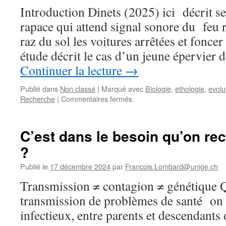
Introduction Dinets (2025) ici décrit s
rapace qui attend signal sonore du feu 
raz du sol les voitures arrêtées et foncer
étude décrit le cas d’un jeune épervier
Continuer la lecture
→
Publié dans
Non classé
|
Marqué avec
Biologie
,
ethologie
,
evolu
sur
Recherche
|
Commentaires fermés
Le
rapace
qui
C’est dans le besoin qu’on re
attend
?
le
feu
Publié le
17 décembre 2024
par
Francois.Lombard@unige.ch
rouge
pour
Transmission ≠ contagion ≠ génétique 
foncer
transmission de problèmes de santé on 
sur
ses
infectieux, entre parents et descendants 
proies,