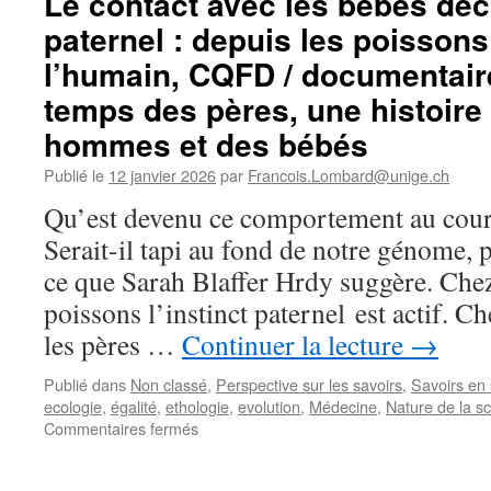
Le contact avec les bébés décl
paternel : depuis les poissons
l’humain, CQFD / documentair
temps des pères, une histoire 
hommes et des bébés
Publié le
12 janvier 2026
par
Francois.Lombard@unige.ch
Qu’est devenu ce comportement au cours
Serait-il tapi au fond de notre génome, p
ce que Sarah Blaffer Hrdy suggère. Ch
poissons l’instinct paternel est actif. Ch
les pères …
Continuer la lecture
→
Publié dans
Non classé
,
Perspective sur les savoirs
,
Savoirs en
ecologie
,
égalité
,
ethologie
,
evolution
,
Médecine
,
Nature de la s
sur
Commentaires fermés
Le
contact