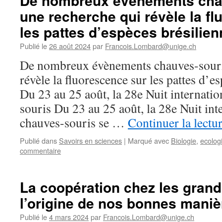
De nombreux évènements chau
une recherche qui révèle la f
les pattes d’espèces brésilie
Publié le
26 août 2024
par
Francois.Lombard@unige.ch
De nombreux évènements chauves-souris
révèle la fluorescence sur les pattes d’e
Du 23 au 25 août, la 28e Nuit internatio
souris Du 23 au 25 août, la 28e Nuit int
chauves-souris se …
Continuer la lectu
Publié dans
Savoirs en sciences
|
Marqué avec
Biologie
,
ecolog
commentaire
La coopération chez les grand
l’origine de nos bonnes maniè
Publié le
4 mars 2024
par
Francois.Lombard@unige.ch