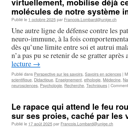
virtuellement, mobilise déjà ce
vertébrés
et
molécules de notre système i
la
femelle
Publié le
1 octobre 2025
par
Francois.Lombard@unige.ch
négligée »
Une autre ligne de défense contre les pa
:
La
neuro-immune, à la fois comportementale
complexité
dès qu’une limite entre soi et autrui mal
des
voies
n’a pas pu se retenir de se gratter aprè
génitales
lecture
→
femelles
de
Publié dans
Perspective sur les savoirs
,
Savoirs en sciences
|
M
certaines
scientifique
,
Didactique
,
Enseignement
,
ethologie
,
Médecine
,
Na
espèces
neurosciences
,
Psychologie
,
Recherche
,
Techniques
|
Commenta
et
le
contrôle
de
Le rapace qui attend le feu ro
la
sur ses proies, caché par les 
fécondation
Publié le
17 août 2025
par
Francois.Lombard@unige.ch