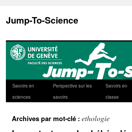
Aller
au
Jump-To-Science
contenu
Savoirs en
Perspective sur les
Savoirs en
sciences
savoirs
classe
ethologie
Archives par mot-clé :