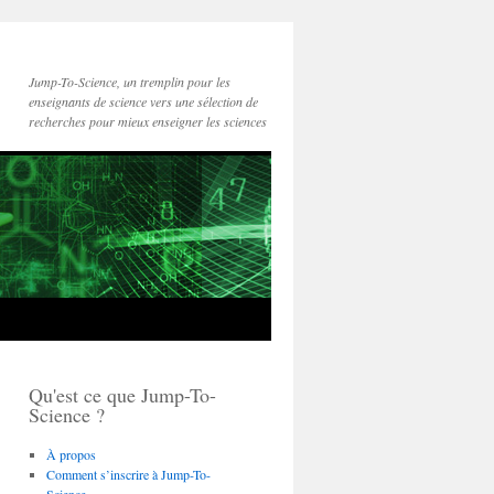
Jump-To-Science, un tremplin pour les
enseignants de science vers une sélection de
recherches pour mieux enseigner les sciences
Qu'est ce que Jump-To-
Science ?
À propos
Comment s’inscrire à Jump-To-