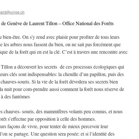
bard@unige.ch
 de Genève de Laurent Tillon – Office National des Forêts
au bien-être. On s’y rend avec plaisir pour profiter de tous leurs
e les arbres nous fassent du bien, on ne sait pas forcément que
ue de la forêt qui en est la clé. C’est à travers une rencontre avec
 Tillon a découvert les secrets de ces processus écologiques qui
eurs clés sont indispensables: la chenille d’un papillon, puis des
hauves-souris. Si la vie de la forêt dévoilera ses secrets bien
r la nuit pour com-prendre aussi comment la forêt nous réserve de
e à des fantômes
des chauves- souris, des mammifères volants peu connus, et nous
orêt s’effectue par opposition à celle des hommes.
urs façons de vivre, pour tenter de mieux percevoir leur
n se partage. Une question sera posée: et si l’identité des