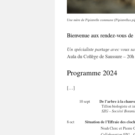
Une mère de Pipistrelle commune (Pipistrellus pi
Bienvenue aux rendez-vous de
Un spécialiste partage avec vous sa
Aula du Collège de Saussure – 20h 
Programme 2024
[…]
De l’arbre à la chauv
10 sept
Tillon biologiste et 
SZG – Société Botan
Situation de l’Effraie des clo
8 oct
Noah Clerc et Pierre
Collaboration SZG – 