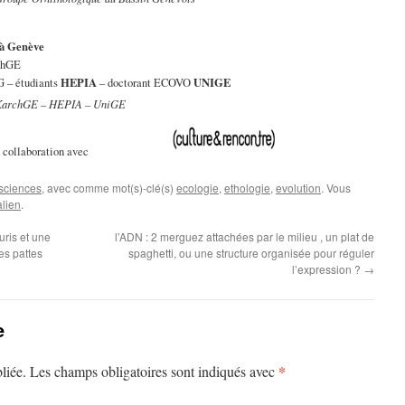
e à Genève
chGE
HEPIA
UNIGE
G – étudiants
– doctorant ECOVO
 KarchGE – HEPIA – UniGE
 collaboration avec
 sciences
, avec comme mot(s)-clé(s)
ecologie
,
ethologie
,
evolution
. Vous
lien
.
ris et une
l’ADN : 2 merguez attachées par le milieu , un plat de
es pattes
spaghetti, ou une structure organisée pour réguler
l’expression ?
→
e
*
liée.
Les champs obligatoires sont indiqués avec