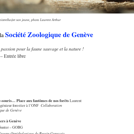
pistrellus)et son jeune, photo Laurent Arthur
Société Zoologique de Genève
 la
 passion pour la faune sauvage et la nature !
– Entrée libre
e-souris… Place aux fantômes de nos forêts
Laurent
Collaboration
ingénieur forestier à l’ONF
ique de Genève
chers à Genève
 Gunter – GOBG
Groupe Ornithologique du Bassin Genevois