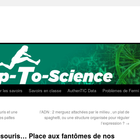
r les savoirs
Savoirs en classe
AuthenTIC Data
Problèmes de Fermi
ris et une
l’ADN : 2 merguez attachées par le milieu , un plat de
es pattes
spaghetti, ou une structure organisée pour réguler
l’expression ?
→
e-souris… Place aux fantômes de nos