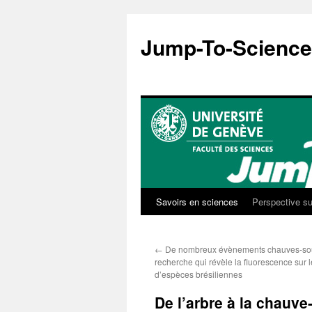
Aller
au
Jump-To-Science
contenu
Savoirs en sciences
Perspective su
←
De nombreux évènements chauves-sou
recherche qui révèle la fluorescence sur l
d’espèces brésiliennes
De l’arbre à la chauv