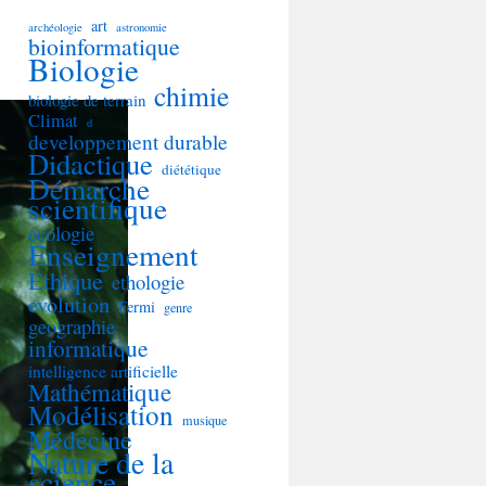
art
archéologie
astronomie
bioinformatique
Biologie
chimie
biologie de terrain
Climat
d
developpement durable
Didactique
diététique
Démarche
scientifique
ecologie
Enseignement
Ethique
ethologie
evolution
Fermi
genre
geographie
informatique
intelligence artificielle
Mathématique
Modélisation
musique
Médecine
Nature de la
science