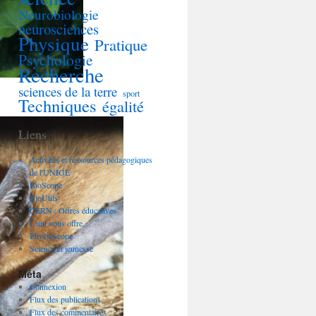
Neurobiologie
neurosciences
Physique
Pratique
Psychologie
Recherche
sciences de la terre
sport
Techniques
égalité
Liens
Activités et ressources pédagogiques
de l'UNIGE
BioScope
BioUtils
CERN : Offres éducatives
L'uni vous offre…
PhysisScope
Science et jeunesse
Méta
Connexion
Flux des publications
Flux des commentaires