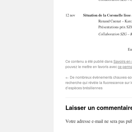
Situation de la Coronelle liss
12 nov
Renaud Cuenat – Kar
Présentations prix SZ
Collaboration SZG –
En
Photo Stefano Pozzi
Ce contenu a été publié dans
Savoirs en
pouvez le mettre en favoris avec
ce perma
←
De nombreux évènements chauves-sou
recherche qui révèle la fluorescence sur l
d’espèces brésiliennes
Laisser un commentair
Votre adresse e-mail ne sera pas pub