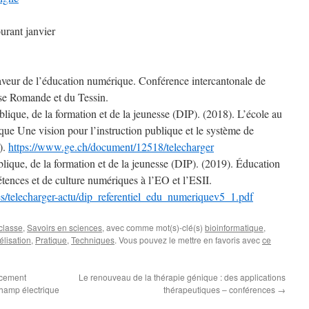
urant janvier
faveur de l’éducation numérique. Conférence intercantonale de
sse Romande et du Tessin.
lique, de la formation et de la jeunesse (DIP). (2018). L’école au
que Une vision pour l’instruction publique et le système de
).
https://www.ge.ch/document/12518/telecharger
lique, de la formation et de la jeunesse (DIP). (2019). Éducation
ences et de culture numériques à l’EO et l’ESII.
les/telecharger-actu/dip_referentiel_edu_numeriquev5_1.pdf
classe
,
Savoirs en sciences
, avec comme mot(s)-clé(s)
bioinformatique
,
lisation
,
Pratique
,
Techniques
. Vous pouvez le mettre en favoris avec
ce
acement
Le renouveau de la thérapie génique : des applications
champ électrique
thérapeutiques – conférences
→