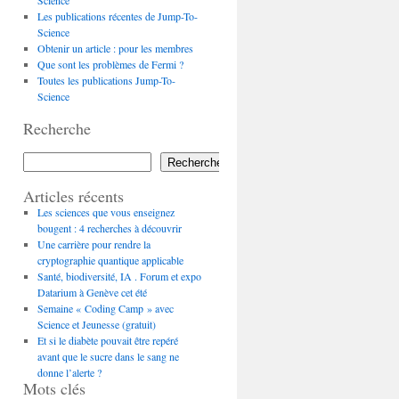
Science
Les publications récentes de Jump-To-
Science
Obtenir un article : pour les membres
Que sont les problèmes de Fermi ?
Toutes les publications Jump-To-
Science
Recherche
Rechercher
Articles récents
Les sciences que vous enseignez
bougent : 4 recherches à découvrir
Une carrière pour rendre la
cryptographie quantique applicable
Santé, biodiversité, IA . Forum et expo
Datarium à Genève cet été
Semaine « Coding Camp » avec
Science et Jeunesse (gratuit)
Et si le diabète pouvait être repéré
avant que le sucre dans le sang ne
donne l’alerte ?
Mots clés