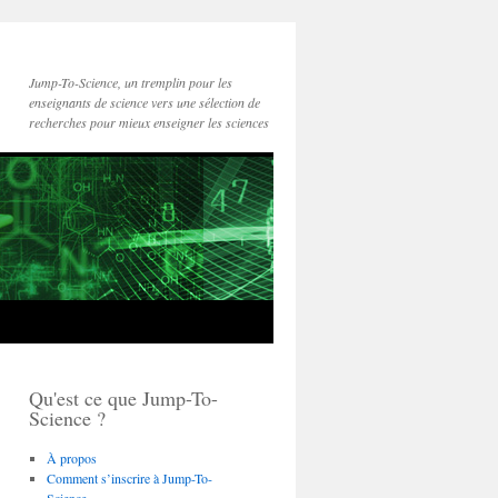
Jump-To-Science, un tremplin pour les
enseignants de science vers une sélection de
recherches pour mieux enseigner les sciences
Qu'est ce que Jump-To-
Science ?
À propos
Comment s’inscrire à Jump-To-