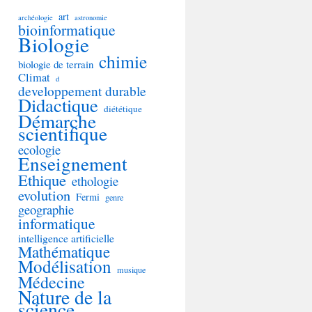
art
archéologie
astronomie
bioinformatique
Biologie
chimie
biologie de terrain
Climat
d
developpement durable
Didactique
diététique
Démarche
scientifique
ecologie
Enseignement
Ethique
ethologie
evolution
Fermi
genre
geographie
informatique
intelligence artificielle
Mathématique
Modélisation
musique
Médecine
Nature de la
science