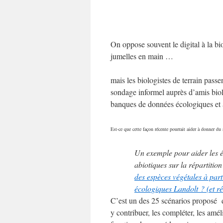
On oppose souvent le digital à la bio
jumelles en main …
mais les biologistes de terrain pass
sondage informel auprès d’amis biolog
banques de données écologiques et 
Est-ce que cette façon récente pourrait aider à donner du 
Un exemple pour aider les é
abiotiques sur la répartition
des espèces végétales à par
écologiques Landolt ? (et r
C’est un des 25 scénarios proposé
y contribuer, les compléter, les amé