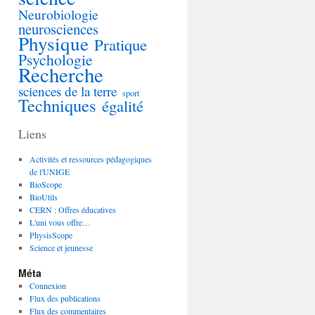
Neurobiologie
neurosciences
Physique
Pratique
Psychologie
Recherche
sciences de la terre
sport
Techniques
égalité
Liens
Activités et ressources pédagogiques
de l'UNIGE
BioScope
BioUtils
CERN : Offres éducatives
L'uni vous offre…
PhysisScope
Science et jeunesse
Méta
Connexion
Flux des publications
Flux des commentaires