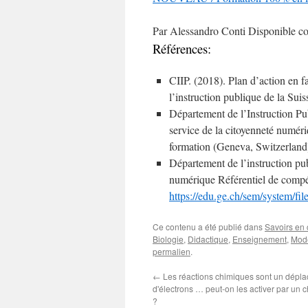
Par Alessandro Conti Disponible co
Références:
CIIP. (2018). Plan d’action en 
l’instruction publique de la Sui
Département de l’Instruction Pub
service de la citoyenneté numéri
formation (Geneva, Switzerland
Département de l’instruction pub
numérique Référentiel de compét
https://edu.ge.ch/sem/system/fi
Ce contenu a été publié dans
Savoirs en 
Biologie
,
Didactique
,
Enseignement
,
Modé
permalien
.
←
Les réactions chimiques sont un dépl
d'électrons … peut-on les activer par un 
?