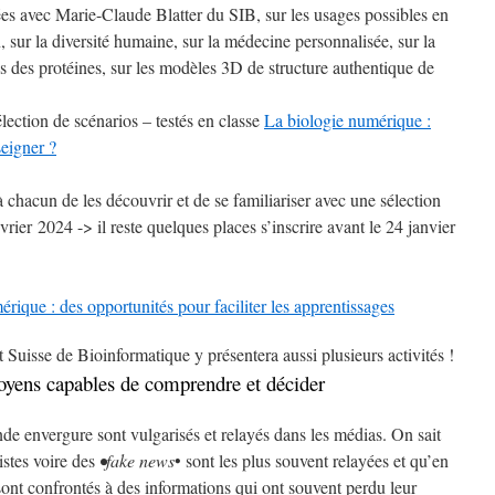
es avec Marie-Claude Blatter du SIB, sur les usages possibles en
n, sur la diversité humaine, sur la médecine personnalisée, sur la
s des protéines, sur les modèles 3D de structure authentique de
lection de scénarios – testés en classe
La biologie numérique :
eigner ?
 chacun de les découvrir et de se familiariser avec une sélection
rier 2024 -> il reste quelques places s’inscrire avant le 24 janvier
ue : des opportunités pour faciliter les apprentissages
 Suisse de Bioinformatique y présentera aussi plusieurs activités !
toyens capables de comprendre et décider
e envergure sont vulgarisés et relayés dans les médias. On sait
istes voire des
•fake news
• sont les plus souvent relayées et qu’en
sont confrontés à des informations qui ont souvent perdu leur