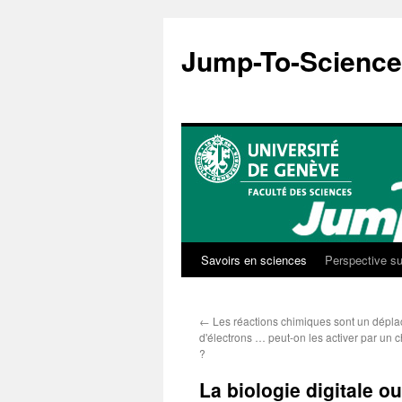
Aller
au
Jump-To-Science
contenu
Savoirs en sciences
Perspective su
←
Les réactions chimiques sont un dépl
d'électrons … peut-on les activer par un 
?
La biologie digitale ou 