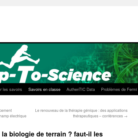
r les savoirs
Savoirs en classe
AuthenTIC Data
Problèmes de Fermi
acement
Le renouveau de la thérapie génique : des applications
champ électrique
thérapeutiques – conférences
→
la biologie de terrain ? faut-il les