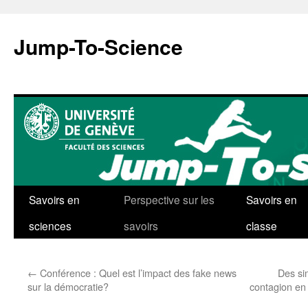
Aller
au
Jump-To-Science
contenu
Savoirs en
Perspective sur les
Savoirs en
sciences
savoirs
classe
←
Conférence : Quel est l’impact des fake news
Des si
sur la démocratie?
contagion en 