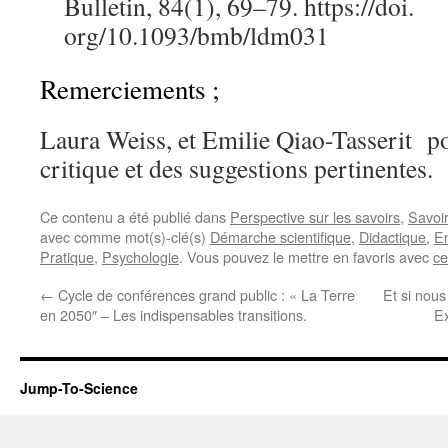
Bulletin, 84(1), 69–79.
https://doi.
org/10.1093/bmb/ldm031
Remerciements ;
Laura Weiss, et Emilie Qiao-Tasserit po
critique et des suggestions pertinentes.
Ce contenu a été publié dans
Perspective sur les savoirs
,
Savoir
avec comme mot(s)-clé(s)
Démarche scientifique
,
Didactique
,
E
Pratique
,
Psychologie
. Vous pouvez le mettre en favoris avec
ce
←
Cycle de conférences grand public : « La Terre
Et si nous
en 2050″ – Les indispensables transitions.
Ex
Jump-To-Science