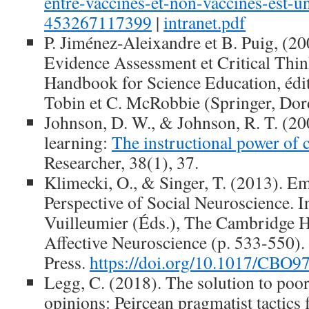
entre-vaccines-et-non-vaccines-est-u
453267117399
|
intranet.pdf
P. Jiménez-Aleixandre et B. Puig, (
Evidence Assessment et Critical Thi
Handbook for Science Education, édite
Tobin et C. McRobbie (Springer, Dor
Johnson, D. W., & Johnson, R. T. (20
learning:
The instructional power of c
Researcher, 38(1), 37.
Klimecki, O., & Singer, T. (2013). E
Perspective of Social Neuroscience. 
Vuilleumier (Éds.), The Cambridge
Affective Neuroscience (p. 533‑550)
Press.
https://doi.org/10.1017/CBO
Legg, C. (2018). The solution to poo
opinions: Peircean pragmatist tactics 