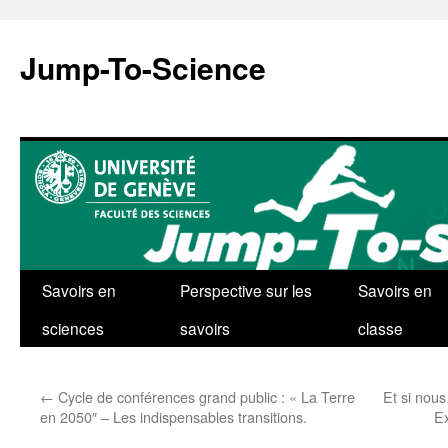
Aller
au
Jump-To-Science
contenu
Savoirs en
Perspective sur les
Savoirs en
sciences
savoirs
classe
←
Cycle de conférences grand public : « La Terre
Et si nous
en 2050″ – Les indispensables transitions.
Ex