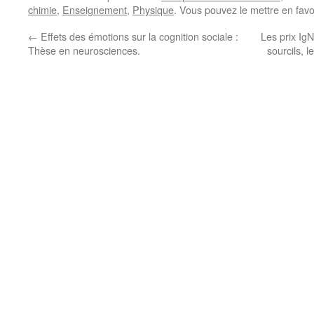
chimie
,
Enseignement
,
Physique
. Vous pouvez le mettre en fav
←
Effets des émotions sur la cognition sociale :
Les prix IgN
Thèse en neurosciences.
sourcils, 