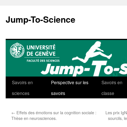
Aller
au
Jump-To-Science
contenu
Savoirs en
Perspective sur les
Savoirs en
sciences
savoirs
classe
←
Effets des émotions sur la cognition sociale :
Les prix IgN
Thèse en neurosciences.
sourcils, 