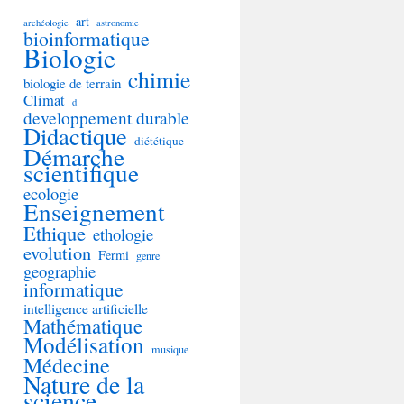
art
archéologie
astronomie
bioinformatique
Biologie
chimie
biologie de terrain
Climat
d
developpement durable
Didactique
diététique
Démarche
scientifique
ecologie
Enseignement
Ethique
ethologie
evolution
Fermi
genre
geographie
informatique
intelligence artificielle
Mathématique
Modélisation
musique
Médecine
Nature de la
science