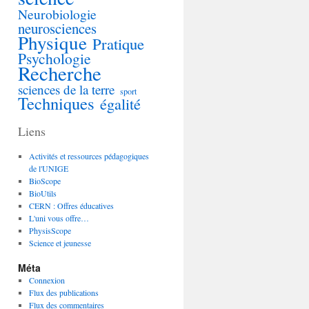
Neurobiologie
neurosciences
Physique
Pratique
Psychologie
Recherche
sciences de la terre
sport
Techniques
égalité
Liens
Activités et ressources pédagogiques
de l'UNIGE
BioScope
BioUtils
CERN : Offres éducatives
L'uni vous offre…
PhysisScope
Science et jeunesse
Méta
Connexion
Flux des publications
Flux des commentaires