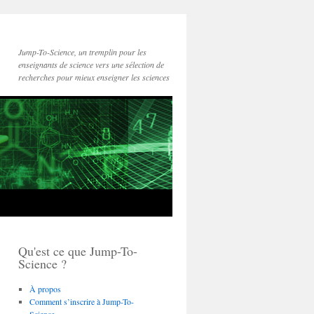
Jump-To-Science, un tremplin pour les
enseignants de science vers une sélection de
recherches pour mieux enseigner les sciences
Qu'est ce que Jump-To-
Science ?
À propos
Comment s’inscrire à Jump-To-