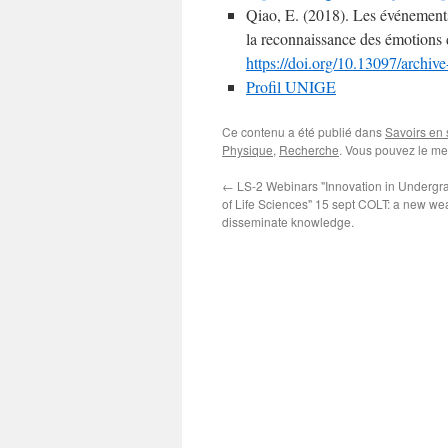
Qiao, E. (2018). Les événements é
la reconnaissance des émotions d
https://doi.org/10.13097/archiv
Profil UNIGE
Ce contenu a été publié dans
Savoirs en
Physique
,
Recherche
. Vous pouvez le me
←
LS-2 Webinars "Innovation in Undergr
of Life Sciences" 15 sept COLT: a new we
disseminate knowledge.