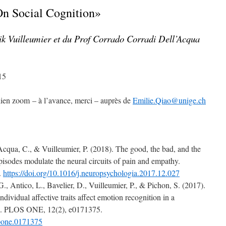
On Social Cognition»
rik Vuilleumier et du Prof Corrado Corradi Dell’Acqua
15
ien zoom – à l’avance, merci – auprès de
Emilie.Qiao@unige.ch
’Acqua, C., & Vuilleumier, P. (2018). The good, the bad, and the
pisodes modulate the neural circuits of pain and empathy.
.
https://doi.org/10.1016/j.neuropsychologia.2017.12.027
., Antico, L., Bavelier, D., Vuilleumier, P., & Pichon, S. (2017).
dividual affective traits affect emotion recognition in a
sk. PLOS ONE, 12(2), e0171375.
.pone.0171375