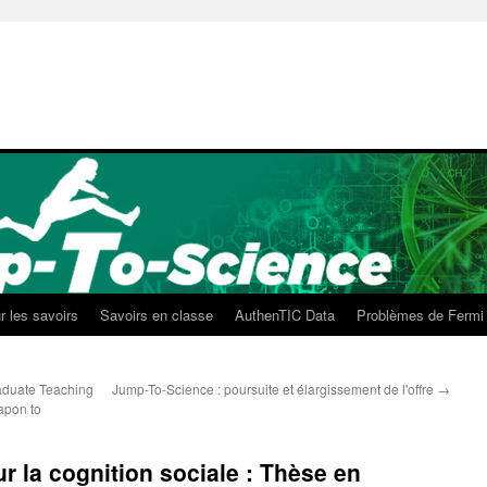
r les savoirs
Savoirs en classe
AuthenTIC Data
Problèmes de Fermi
aduate Teaching
Jump-To-Science : poursuite et élargissement de l'offre
→
apon to
r la cognition sociale : Thèse en