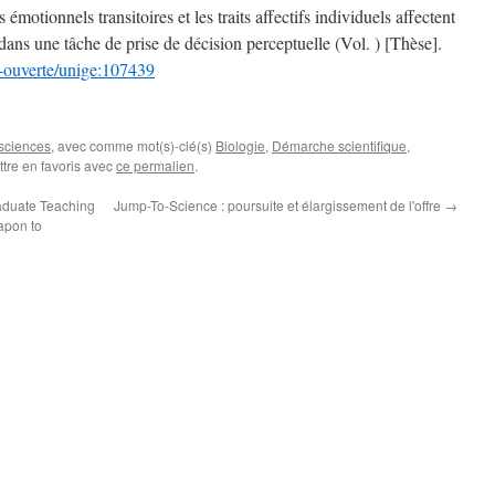
motionnels transitoires et les traits affectifs individuels affectent
ans une tâche de prise de décision perceptuelle (Vol. ) [Thèse].
e-ouverte/unige:107439
 sciences
, avec comme mot(s)-clé(s)
Biologie
,
Démarche scientifique
,
ttre en favoris avec
ce permalien
.
aduate Teaching
Jump-To-Science : poursuite et élargissement de l'offre
→
apon to