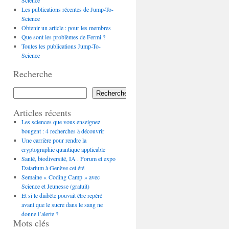
Science
Les publications récentes de Jump-To-
Science
Obtenir un article : pour les membres
Que sont les problèmes de Fermi ?
Toutes les publications Jump-To-
Science
Recherche
Rechercher
Articles récents
Les sciences que vous enseignez
bougent : 4 recherches à découvrir
Une carrière pour rendre la
cryptographie quantique applicable
Santé, biodiversité, IA . Forum et expo
Datarium à Genève cet été
Semaine « Coding Camp » avec
Science et Jeunesse (gratuit)
Et si le diabète pouvait être repéré
avant que le sucre dans le sang ne
donne l’alerte ?
Mots clés