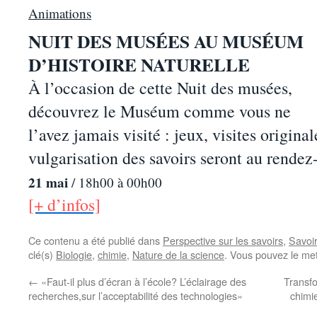
Animations
NUIT DES
MUS
É
ES
AU MUS
É
UM
D’HISTOIRE NATURELLE
À l’occasion de cette Nuit des musées,
découvrez le Muséum comme vous ne
l’avez jamais visité : jeux, visites original
vulgarisation des savoirs seront au rendez
21 mai
/
18h00
à 00h00
[+ d’infos]
Ce contenu a été publié dans
Perspective sur les savoirs
,
Savoi
clé(s)
Biologie
,
chimie
,
Nature de la science
. Vous pouvez le met
←
«Faut-il plus d’écran à l’école? L’éclairage des
Transfo
recherches,sur l’acceptabilité des technologies»
chimi