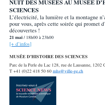
NUIT DES
MUS
É
ES
AU MUS
É
E D’
SCIENCES
L’électricité, la lumière et la montagne n’
pour vous, après cette soirée qui promet d
découvertes !
21 mai
/
18h00
à 23h00
[+ d’infos]
MUSÉE D’HISTOIRE DES SCIENCES
Parc de la Perle du Lac 128, rue de Lausanne,
1202 
T +41 (0)22 418 50 60
mhs@ville-ge.ch