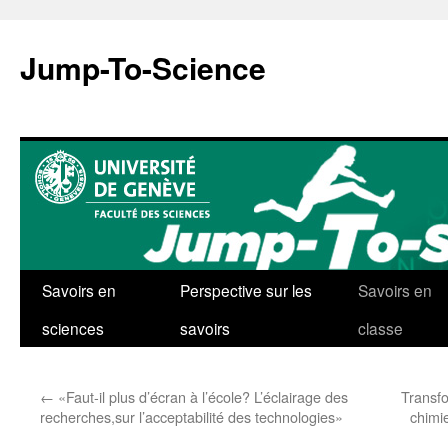
Aller
au
Jump-To-Science
contenu
Savoirs en
Perspective sur les
Savoirs en
sciences
savoirs
classe
←
«Faut-il plus d’écran à l’école? L’éclairage des
Transfo
recherches,sur l’acceptabilité des technologies»
chimi