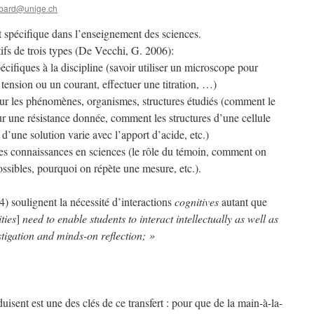
bard@unige.ch
et spécifique dans l’enseignement des sciences.
ifs de trois types (De Vecchi, G. 2006):
ifiques à la discipline (savoir utiliser un microscope pour
ension ou un courant, effectuer une titration, …)
ur les phénomènes, organismes, structures étudiés (comment le
our une résistance donnée, comment les structures d’une cellule
’une solution varie avec l’apport d’acide, etc.)
s connaissances en sciences (le rôle du témoin, comment on
ossibles, pourquoi on répète une mesure, etc.).
) soulignent la nécessité d’interactions
cognitives
autant que
ties
]
need to enable students to interact intellectually as well as
stigation and minds-on reflection; »
duisent est une des clés de ce transfert : pour que de la main-à-la-