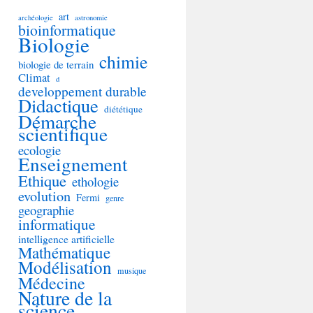
art
archéologie
astronomie
bioinformatique
Biologie
chimie
biologie de terrain
Climat
d
developpement durable
Didactique
diététique
Démarche
scientifique
ecologie
Enseignement
Ethique
ethologie
evolution
Fermi
genre
geographie
informatique
intelligence artificielle
Mathématique
Modélisation
musique
Médecine
Nature de la
science