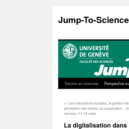
Aller
au
Jump-To-Science
contenu
Savoirs en sciences
Perspective su
←
Les interactions sociales, la gestion des
perception des autres, la coopération… 
cerveau: 11-15 mars
La digitalisation dans 