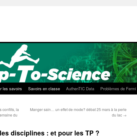
r les savoirs
Savoirs en classe
AuthenTIC Data
Problèmes de Fermi
 conflits, la
Manger sain… un effet de mode? débat 25 mars à la perle
Semaine du
du lac
→
les disciplines : et pour les TP ?