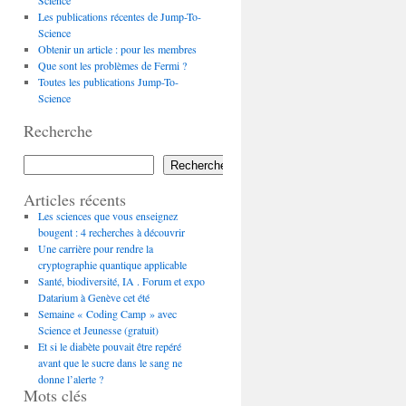
Science
Les publications récentes de Jump-To-
Science
Obtenir un article : pour les membres
Que sont les problèmes de Fermi ?
Toutes les publications Jump-To-
Science
Recherche
Rechercher
Articles récents
Les sciences que vous enseignez
bougent : 4 recherches à découvrir
Une carrière pour rendre la
cryptographie quantique applicable
Santé, biodiversité, IA . Forum et expo
Datarium à Genève cet été
Semaine « Coding Camp » avec
Science et Jeunesse (gratuit)
Et si le diabète pouvait être repéré
avant que le sucre dans le sang ne
donne l’alerte ?
Mots clés