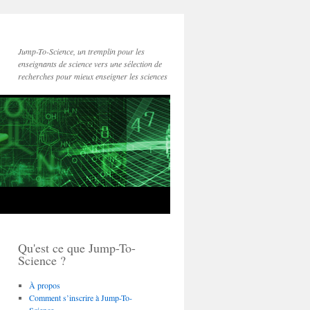
Jump-To-Science, un tremplin pour les
enseignants de science vers une sélection de
recherches pour mieux enseigner les sciences
Qu'est ce que Jump-To-
Science ?
À propos
Comment s’inscrire à Jump-To-