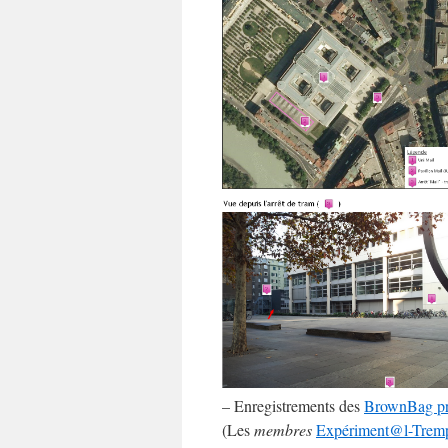
– Enregistrements des
BrownBag pr
(Les
membres
Expériment@l-Trempli