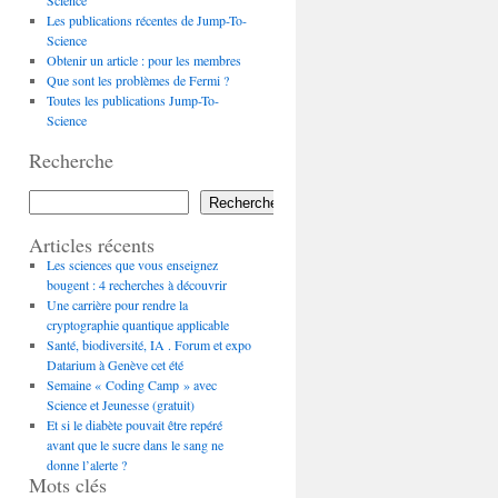
Science
Les publications récentes de Jump-To-
Science
Obtenir un article : pour les membres
Que sont les problèmes de Fermi ?
Toutes les publications Jump-To-
Science
Recherche
Rechercher
Articles récents
Les sciences que vous enseignez
bougent : 4 recherches à découvrir
Une carrière pour rendre la
cryptographie quantique applicable
Santé, biodiversité, IA . Forum et expo
Datarium à Genève cet été
Semaine « Coding Camp » avec
Science et Jeunesse (gratuit)
Et si le diabète pouvait être repéré
avant que le sucre dans le sang ne
donne l’alerte ?
Mots clés