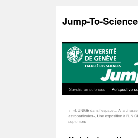
Aller
au
Jump-To-Science
contenu
Savoirs en sciences
Perspective su
←
«L’UNIGE dans l’espace…,A la chasse
astroparticules», Une exposition à l'UNI
septembre