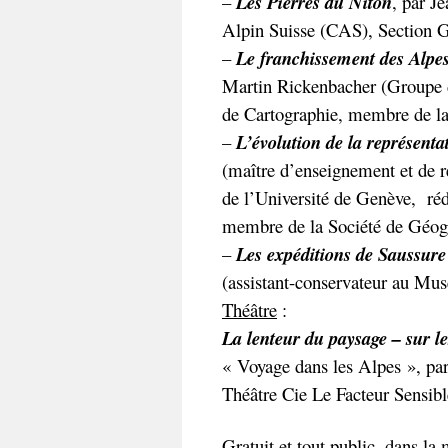
–
Les Pierres du Niton
, par J
Alpin Suisse (CAS), Section 
–
Le franchissement des Alpes p
Martin Rickenbacher (Groupe de 
de Cartographie, membre de l
–
L’évolution de la représentat
(maître d’enseignement et de
de l’Université de Genève, ré
membre de la Société de Géog
–
Les expéditions de Saussure 
(assistant-conservateur au Mus
Théâtre
:
La lenteur du paysage – sur l
« Voyage dans les Alpes », par
Théâtre Cie Le Facteur Sensibl
Gratuit et tout public, dans la