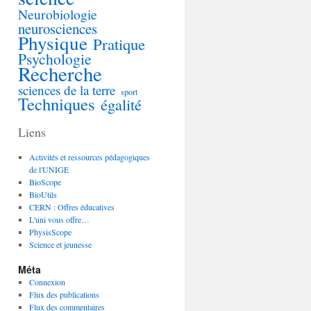
Neurobiologie
neurosciences
Physique
Pratique
Psychologie
Recherche
sciences de la terre
sport
Techniques
égalité
Liens
Activités et ressources pédagogiques
de l'UNIGE
BioScope
BioUtils
CERN : Offres éducatives
L'uni vous offre…
PhysisScope
Science et jeunesse
Méta
Connexion
Flux des publications
Flux des commentaires