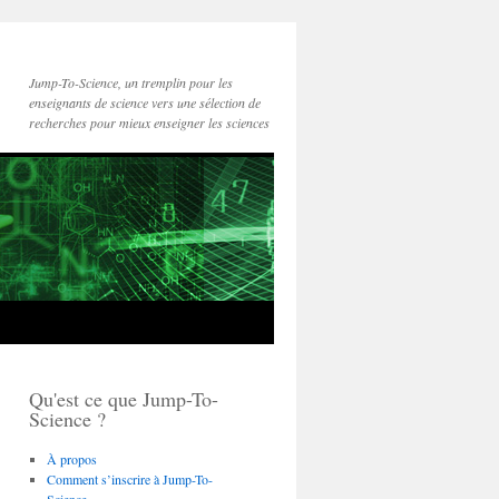
Jump-To-Science, un tremplin pour les
enseignants de science vers une sélection de
recherches pour mieux enseigner les sciences
Qu'est ce que Jump-To-
Science ?
À propos
Comment s’inscrire à Jump-To-