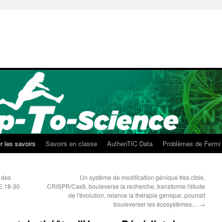
r les savoirs
Savoirs en classe
AuthenTIC Data
Problèmes de Fermi
 des
Un système de modification génique très ciblé,
GE 18-30
CRISPR/Cas9, bouleverse la recherche, transforme l'étude
de l'évolution, relance la thérapie génique, pourrait
bouleverser les écosystèmes…
→