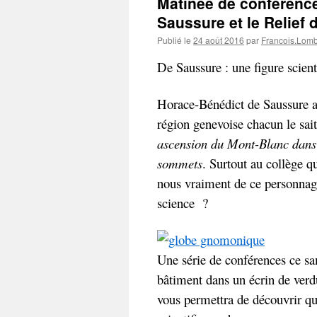
Matinée de conférence
Saussure et le Relief 
Publié le
24 août 2016
par
Francois.Lom
De Saussure : une figure scien
Horace-Bénédict de Saussure a 
région genevoise chacun le sai
ascension du Mont-Blanc dans u
sommets
. Surtout au collège 
nous vraiment de ce personnage
science ?
Une série de conférences ce s
bâtiment dans un écrin de verd
vous permettra de découvrir q