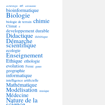
art
archéologie
astronomie
bioinformatique
Biologie
chimie
biologie de terrain
Climat
d
developpement durable
Didactique
diététique
Démarche
scientifique
ecologie
Enseignement
Ethique
ethologie
evolution
Fermi
genre
geographie
informatique
intelligence artificielle
Mathématique
Modélisation
musique
Médecine
Nature de la
science