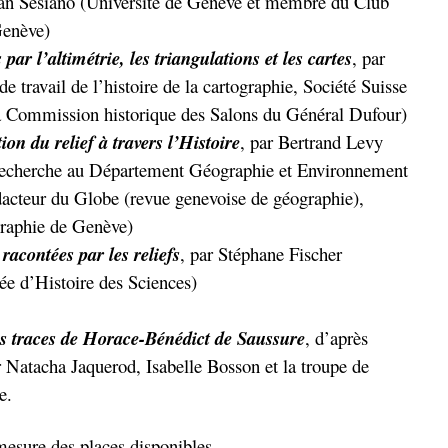
ean Sesiano (Université de Genève et membre du Club
Genève)
ar l’altimétrie, les triangulations et les cartes
, par
travail de l’histoire de la cartographie, Société Suisse
a Commission historique des Salons du Général Dufour)
ion du relief à travers l’Histoire
, par Bertrand Levy
 recherche au Département Géographie et Environnement
dacteur du Globe (revue genevoise de géographie),
raphie de Genève)
racontées par les reliefs
, par Stéphane Fischer
ée d’Histoire des Sciences)
es traces de Horace-Bénédict de Saussure
, d’après
 Natacha Jaquerod, Isabelle Bosson et la troupe de
e.
 mesure des places disponibles