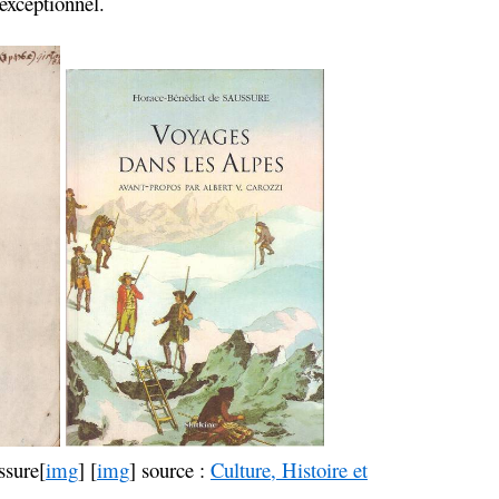
exceptionnel.
ssure[
img
] [
img
] source :
Culture, Histoire et