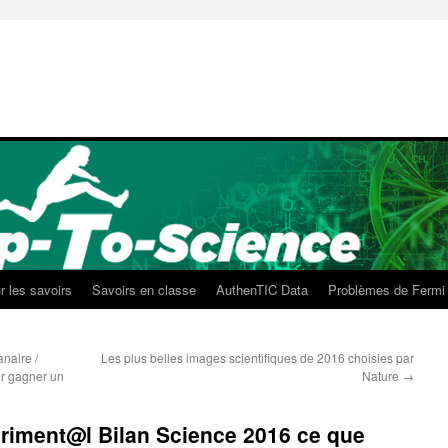
r les savoirs
Savoirs en classe
AuthenTIC Data
Problèmes de Fermi
naire /
Les plus belles images scientifiques de 2016 choisies par
ur gagner un
Nature
→
iment@l Bilan Science 2016 ce que