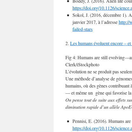
Boddy, J. (2016). Alien life cou
https://doi.org/10.1126/science
Sokol, J. (2016, décembre 1). Ali
janvier 2017, à l’adresse
http:/
failed-stars
2.
Les humans évoluent encore – et 
Fig 4: Humans are still evolving—a
Clerk/iStockphoto
L’évolution ne se produit pas seulem
Une méthode d’analyse de génomes m
humains, où des gènes contribuant à 
— et même un gène qui favorise la d
On
pense tout de suite aux effets su
diminution rapide d’un allèle
ApoE4
Pennisi, E. (2016). Humans are
https://doi.org/10.1126/science