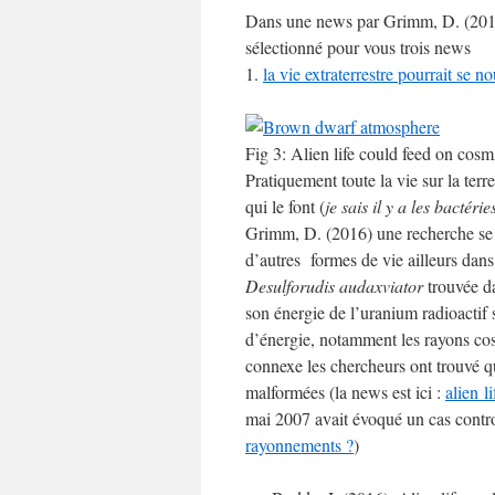
Dans une news par Grimm, D. (20
sélectionné pour vous trois news
1.
la vie extraterrestre pourrait se 
Fig 3: Alien life could feed on cosm
Pratiquement toute la vie sur la te
qui le font (
je sais il y a les bactér
Grimm, D. (2016) une recherche s
d’autres formes de vie ailleurs dans
Desulforudis audaxviator
trouvée da
son énergie de l’uranium radioactif 
d’énergie, notamment les rayons co
connexe les chercheurs ont trouvé qu
malformées (la news est ici :
alien l
mai 2007 avait évoqué un cas contr
rayonnements ?
)