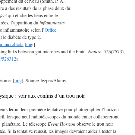
loppement du cerveau (Smith, P. A.,
re à des résultats de la phase deux du
ect
qui étudie les liens entre le
rées, l’apparition du
inflammatory
 inflammatoire selon l’
Office
t le diabète de type 2.
 microbiota
[
img
]
izing links between gut microbes and the brain.
Nature
,
526
(7573),
38/526312a
biome. [
img
]. Source Jezper/Alamy
ysique : voir aux confins d’un trou noir
urs feront leur première tentative pour photographier l’horizon
ril, lorsque neuf radiotélescopes du monde entier collaboreront
e planétaire. Le télescope
Event Horizon
observe le trou noir
e. Si la tentative réussit, les images devraient aider à tester la