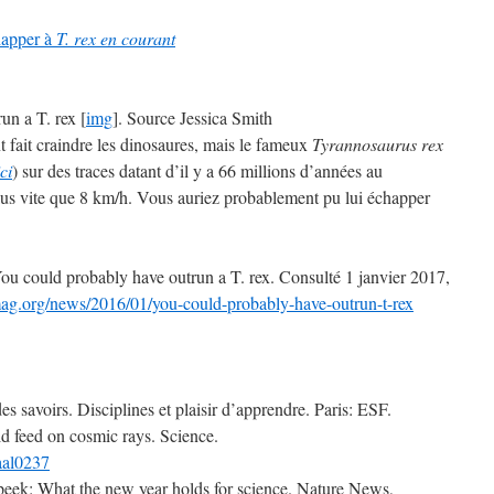
happer à
T. rex en courant
un a T. rex [
img
]. Source Jessica Smith
 fait craindre les dinosaures, mais le fameux
Tyrannosaurus rex
ici
) sur des traces datant d’il y a 66 millions d’années au
lus vite que 8 km/h. Vous auriez probablement pu lui échapper
You could probably have outrun a T. rex. Consulté 1 janvier 2017,
ag.org/news/2016/01/you-could-probably-have-outrun-t-rex
des savoirs. Disciplines et plaisir d’apprendre. Paris: ESF.
ld feed on cosmic rays. Science.
.aal0237
peek: What the new year holds for science. Nature News,