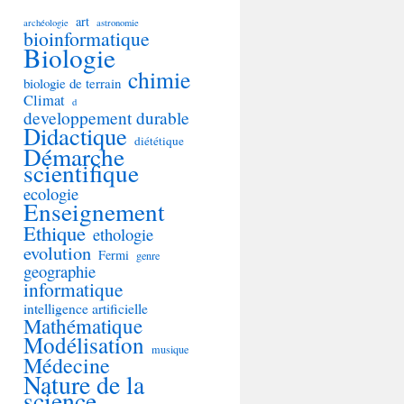
art
archéologie
astronomie
bioinformatique
Biologie
chimie
biologie de terrain
Climat
d
developpement durable
Didactique
diététique
Démarche
scientifique
ecologie
Enseignement
Ethique
ethologie
evolution
Fermi
genre
geographie
informatique
intelligence artificielle
Mathématique
Modélisation
musique
Médecine
Nature de la
science