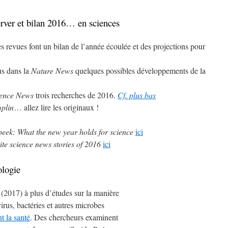
erver et bilan 2016… en sciences
es revues font un bilan de l’année écoulée et des projections pour
us dans la
Nature
News
quelques possibles développements de la
ience News
trois recherches de 2016.
Cf. plus bas
plin
… allez lire les originaux !
eek: What the new year holds for science
ici
ite science news stories of 2016
ici
ologie
 (2017) à plus d’études sur la manière
irus, bactéries et autres microbes
nt la santé
. Des chercheurs examinent