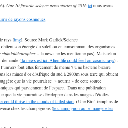
16).
Our 10 favorite science news stories of 2016
ici
nous avons
nourrir de rayons cosmiques
ic rays [
img
]. Source Mark Garlick/Science
rre obtient son énergie du soleil ou en consommant des organismes
ies chimiolithotrophes…
la news ne les mentionne pas). Mais selon
e demande (
la news est ici :Alien life could feed on cosmic rays
) :
 l’univers font-elles forcément de même ? Une bactérie bizarre
ns les mines d’or d’Afrique du sud à 2800m sous terre qui obtient
suggère que la vie pourrait se » nourrir » de cette source
smiques qui parviennent de l’espace. Dans une publication
e que la vie pourrait se développer dans les nuages d’étoiles
ife could thrive in the clouds of failed stars
.) Une Bio-Tremplins de
oversé chez les champignons (
le champignon qui « mange » les