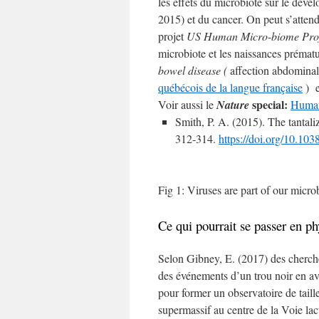
les effets du microbiote sur le déve
2015) et du cancer. On peut s’attend
projet
US Human Micro-biome Proj
microbiote et les naissances prématu
bowel disease (
affection abdominale
québécois de la langue française
) e
special:
Voir aussi le
Nature
Human
Smith, P. A. (2015). The tantal
312‑314.
https://doi.org/10.10
Fig 1: Viruses are part of our micro
Ce qui pourrait se passer en ph
Selon Gibney, E. (2017) des cherche
des événements d’un trou noir en av
pour former un observatoire de taill
supermassif au centre de la Voie lacté