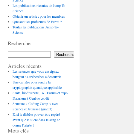
Science
Les publications récentes de Jump-To-
Science
Obtenir un article : pour les membres
Que sont les problèmes de Fermi ?
Toutes les publications Jump-To-
Science
Recherche
Rechercher
Articles récents
Les sciences que vous enseignez
bougent : 4 recherches à découvrir
Une carrière pour rendre la
cryptographie quantique applicable
Santé, biodiversité, IA . Forum et expo
Datarium à Genève cet été
Semaine « Coding Camp » avec
Science et Jeunesse (gratuit)
Et si le diabète pouvait être repéré
avant que le sucre dans le sang ne
donne l’alerte ?
Mots clés