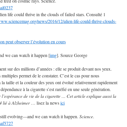
ld feed on cosmic rays. Science.
.aal0237
en life could thrive in the clouds of failed stars. Consulté 1
/www.sciencemag.org/news/2016/12/alien-life-could-thrive-clouds-
on peut observer l’évolution en cours
nd we can watch it happen [
img
]. Source George
ent sur des millions d’années : elle se produit devant nos yeux.
ultiples permet de le constater. C’est le cas pour nous
la taille et la couleur des yeux ont évolué relativement rapidement
épendance à la cigarette s’est raréfié en une seule génération.
r l’espérance de vie de la cigarette
… Cet article explique aussi la
 lié à Alzheimer
… lisez la news
ici
 still evolving—and we can watch it happen.
Science
.
.aaf5727