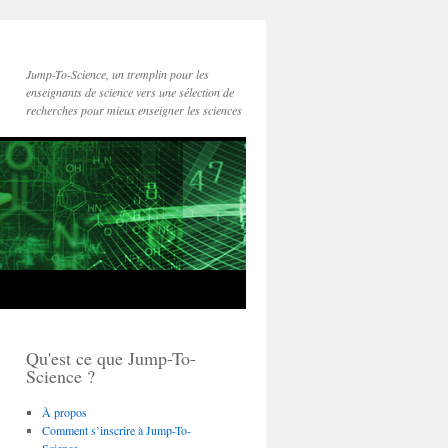
Jump-To-Science, un tremplin pour les
enseignants de science vers une sélection de
recherches pour mieux enseigner les sciences
Qu'est ce que Jump-To-
Science ?
À propos
Comment s’inscrire à Jump-To-