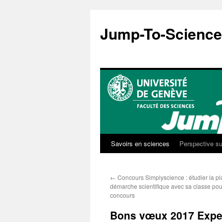
Aller
au
Jump-To-Science
contenu
Savoirs en sciences
Perspective su
←
Concours Simplyscience : étudier la pla
démarche scientifique avec sa classe po
concours
Bons vœux 2017 Exper