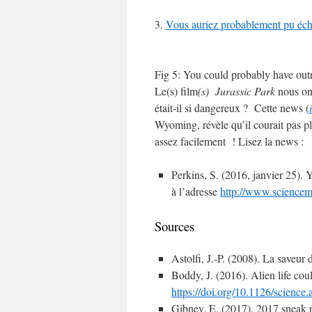
3.
Vous auriez probablement pu éc
Fig 5: You could probably have outr
Le(s) film
(s) Jurassic Park
nous ont
était-il si dangereux ? Cette news (
Wyoming, révèle qu’il courait pas p
assez facilement ! Lisez la news :
Perkins, S. (2016, janvier 25). 
à l’adresse
http://www.sciencem
Sources
Astolfi, J.-P. (2008). La saveur 
Boddy, J. (2016). Alien life cou
https://doi.org/10.1126/science
Gibney, E. (2017). 2017 sneak 