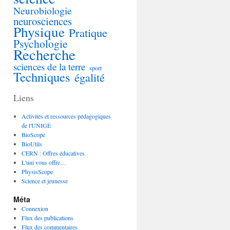
Neurobiologie
neurosciences
Physique
Pratique
Psychologie
Recherche
sciences de la terre
sport
Techniques
égalité
Liens
Activités et ressources pédagogiques
de l'UNIGE
BioScope
BioUtils
CERN : Offres éducatives
L'uni vous offre…
PhysisScope
Science et jeunesse
Méta
Connexion
Flux des publications
Flux des commentaires