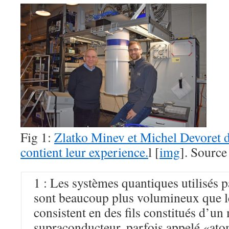
Fig 1:
Zlatko Minev et Michel Devoret de
contient leur experience.
l [
img
]. Source
1 : Les systèmes quantiques utilisés p
sont beaucoup plus volumineux que l
consistent en des fils constitués d’un
supraconducteur, parfois appelé «atome