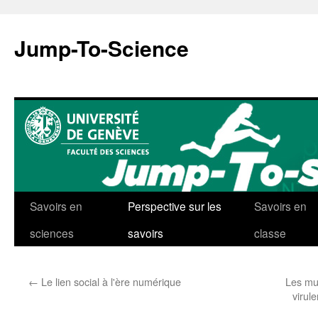
Aller
au
Jump-To-Science
contenu
Savoirs en
Perspective sur les
Savoirs en
sciences
savoirs
classe
←
Le lien social à l'ère numérique
Les mut
virul