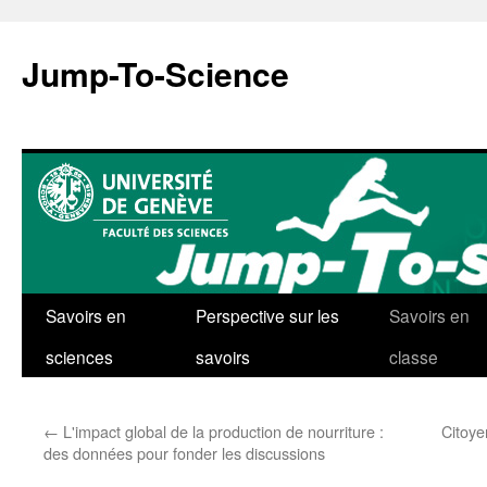
Aller
au
Jump-To-Science
contenu
Savoirs en
Perspective sur les
Savoirs en
sciences
savoirs
classe
←
L'impact global de la production de nourriture :
Citoye
des données pour fonder les discussions