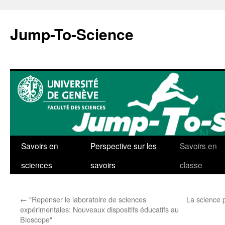
Aller
au
Jump-To-Science
contenu
Savoirs en
Perspective sur les
Savoirs en
sciences
savoirs
classe
←
"Repenser le laboratoire de sciences
La science 
expérimentales: Nouveaux dispositifs éducatifs au
Bioscope"