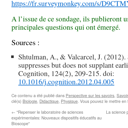
https://fr.surveymonkey.com/s/D9CT
A l’issue de ce sondage, ils publieront 
principales questions qui ont émergé.
Sources :
Shtulman, A., & Valcarcel, J. (2012).
suppresses but does not supplant earli
Cognition, 124(2), 209-215. doi:
10.1016/j.cognition.2012.04.005
Ce contenu a été publié dans
Perspective sur les savoirs
,
Savoi
clé(s)
Biologie
,
Didactique
,
Physique
. Vous pouvez le mettre en 
←
"Repenser le laboratoire de sciences
La science 
expérimentales: Nouveaux dispositifs éducatifs au
Bioscope"