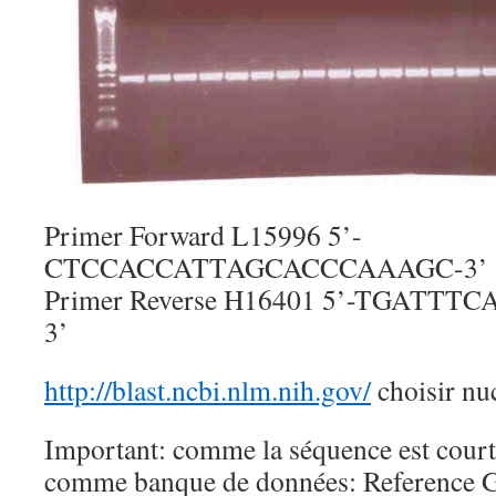
Primer Forward L15996 5’-
CTCCACCATTAGCACCCAAAGC-3’
Primer Reverse H16401 5’-TGAT
3’
http://blast.ncbi.nlm.nih.gov/
choisir nuc
Important: comme la séquence est courte,
comme banque de données: Reference 