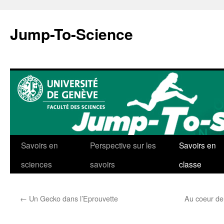
Aller
au
Jump-To-Science
contenu
Savoirs en
Perspective sur les
Savoirs en
sciences
savoirs
classe
←
Un Gecko dans l’Eprouvette
Au coeur de 