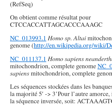
(RefSeq)
On obtient comme résultat pour
CTCCACCATTAGCACCCAAAGC
NC_013993.1
Homo sp. Altai
mitochond
genome (
http://en.wikipedia.org/wiki/
NC_011137.
1
Homo sapiens neanderth
mitochondrion, complete genome
NC_0
sapiens
mitochondrion, complete geno
Les séquences stockées dans les banque
la majorité 5′ -> 3’Pour l’autre amorce, 
la séquence inversée, soit: ACTA