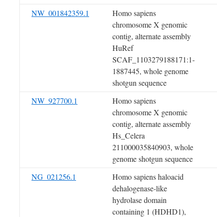
NW_001842359.1
Homo sapiens
chromosome X genomic
contig, alternate assembly
HuRef
SCAF_1103279188171:1-
1887445, whole genome
shotgun sequence
NW_927700.1
Homo sapiens
chromosome X genomic
contig, alternate assembly
Hs_Celera
211000035840903, whole
genome shotgun sequence
NG_021256.1
Homo sapiens haloacid
dehalogenase-like
hydrolase domain
containing 1 (HDHD1),