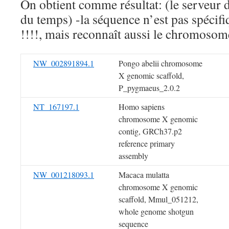
On obtient comme résultat: (le serveur
du temps) -la séquence n’est pas spécif
!!!!, mais reconnaît aussi le chromoso
NW_002891894.1
Pongo abelii chromosome
X genomic scaffold,
P_pygmaeus_2.0.2
NT_167197.1
Homo sapiens
chromosome X genomic
contig, GRCh37.p2
reference primary
assembly
NW_001218093.1
Macaca mulatta
chromosome X genomic
scaffold, Mmul_051212,
whole genome shotgun
sequence